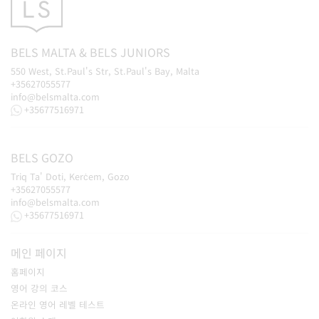
BELS
MALTA
&
BELS
JUNIORS
550 West, St.Paul's Str, St.Paul's Bay, Malta
+35627055577
info@belsmalta.com
+35677516971
BELS
GOZO
Triq Ta' Doti, Kerċem, Gozo
+35627055577
info@belsmalta.com
+35677516971
메인 페이지
홈페이지
영어 강의 코스
온라인 영어 레벨 테스트