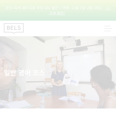
코스+숙박 패키지로 주당 60€ 할인! | 여행: 11월 1일–2월 28일 |
👉
가격 확인!
일반 영어 코스