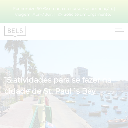
Economize 60 €/semana no curso + acomodação. |
Viagem: Abr–7 Jun. |
👉 Solicite um orçamento.
15 atividades para se fazer na
cidade de St. Paul´s Bay