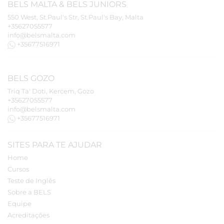
BELS
MALTA
&
BELS
JUNIORS
550 West, St.Paul's Str, St.Paul's Bay, Malta
+35627055577
info@belsmalta.com
+35677516971
BELS
GOZO
Triq Ta' Doti, Kerċem, Gozo
+35627055577
info@belsmalta.com
+35677516971
SITES PARA TE AJUDAR
Home
Cursos
Teste de Inglês
Sobre a BELS
Equipe
Acreditações