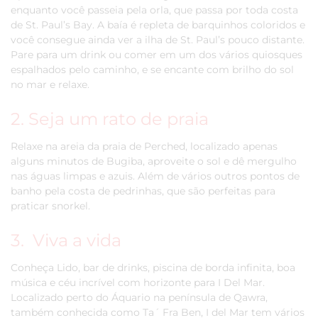
enquanto você passeia pela orla, que passa por toda costa
de St. Paul’s Bay. A baía é repleta de barquinhos coloridos e
você consegue ainda ver a ilha de St. Paul’s pouco distante.
Pare para um drink ou comer em um dos vários quiosques
espalhados pelo caminho, e se encante com brilho do sol
no mar e relaxe.
2. Seja um rato de praia
Relaxe na areia da praia de Perched, localizado apenas
alguns minutos de Bugiba, aproveite o sol e dê mergulho
nas águas limpas e azuis. Além de vários outros pontos de
banho pela costa de pedrinhas, que são perfeitas para
praticar snorkel.
3. Viva a vida
Conheça Lido, bar de drinks, piscina de borda infinita, boa
música e céu incrível com horizonte para I Del Mar.
Localizado perto do Áquario na península de Qawra,
também conhecida como Ta´ Fra Ben, I del Mar tem vários