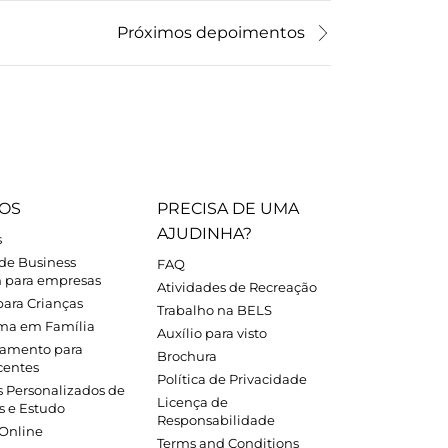
Próximos depoimentos
OS
PRECISA DE UMA
AJUDINHA?
s
 de Business
FAQ
h para empresas
Atividades de Recreação
para Crianças
Trabalho na BELS
ma em Família
Auxílio para visto
amento para
Brochura
centes
Política de Privacidade
s Personalizados de
Licença de
s e Estudo
Responsabilidade
 Online
Terms and Conditions