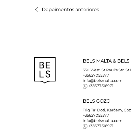
Depoimentos anteriores
BELS
MALTA
&
BELS
550 West, St.Paul's Str, St
+35627055577
info@belsmalta.com
+35677516971
BELS
GOZO
Triq Ta' Doti, Kerċem, Go
+35627055577
info@belsmalta.com
+35677516971