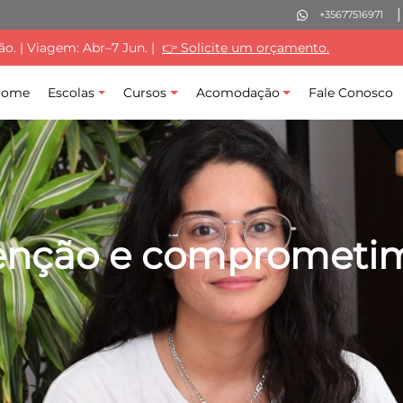
+35677516971
. | Viagem: Abr–7 Jun. |
👉 Solicite um orçamento.
Home
Escolas
Cursos
Acomodação
Fale Conosco
atenção e comprometim