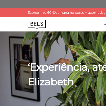
Economize 60 €/semana no curso + acomodação
‘Experiência, 
Elizabeth