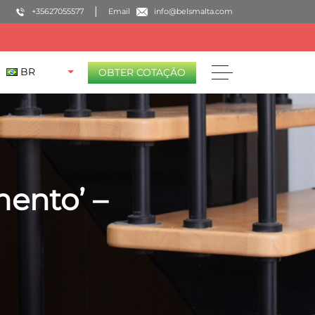
+35627055577
Email
info@belsmalta.com
BR
OBTER COTAÇÃO
ento’ –