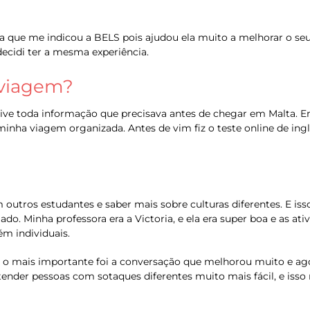
a que me indicou a BELS pois ajudou ela muito a melhorar o seu 
ecidi ter a mesma experiência.
 viagem?
 tive toda informação que precisava antes de chegar em Malta. En
nha viagem organizada. Antes de vim fiz o teste online de ingl
 outros estudantes e saber mais sobre culturas diferentes. E iss
do. Minha professora era a Victoria, e ela era super boa e as ati
m individuais.
 o mais importante foi a conversação que melhorou muito e ag
er pessoas com sotaques diferentes muito mais fácil, e isso nã