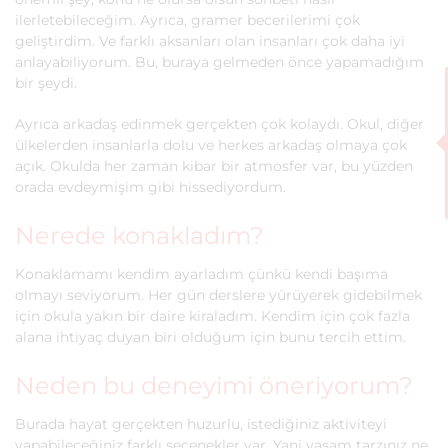
ilerletebileceğim. Ayrıca, gramer becerilerimi çok
geliştirdim. Ve farklı aksanları olan insanları çok daha iyi
anlayabiliyorum. Bu, buraya gelmeden önce yapamadığım
bir şeydi.
Ayrıca arkadaş edinmek gerçekten çok kolaydı. Okul, diğer
ülkelerden insanlarla dolu ve herkes arkadaş olmaya çok
açık. Okulda her zaman kibar bir atmosfer var, bu yüzden
orada evdeymişim gibi hissediyordum.
Nerede konakladım?
Konaklamamı kendim ayarladım çünkü kendi başıma
olmayı seviyorum. Her gün derslere yürüyerek gidebilmek
için okula yakın bir daire kiraladım. Kendim için çok fazla
alana ihtiyaç duyan biri olduğum için bunu tercih ettim.
Neden bu deneyimi öneriyorum?
Burada hayat gerçekten huzurlu, istediğiniz aktiviteyi
yapabileceğiniz farklı seçenekler var. Yani yaşam tarzınız ne