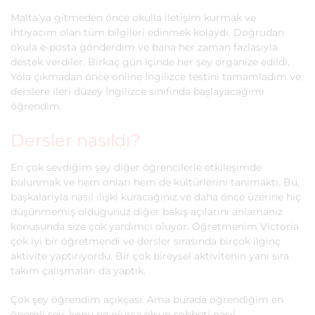
Malta’ya gitmeden önce okulla iletişim kurmak ve
ihtiyacım olan tüm bilgileri edinmek kolaydı. Doğrudan
okula e-posta gönderdim ve bana her zaman fazlasıyla
destek verdiler. Birkaç gün içinde her şey organize edildi.
Yola çıkmadan önce online İngilizce testini tamamladım ve
derslere ileri düzey İngilizce sınıfında başlayacağımı
öğrendim.
Dersler nasıldı?
En çok sevdiğim şey diğer öğrencilerle etkileşimde
bulunmak ve hem onları hem de kültürlerini tanımaktı. Bu,
başkalarıyla nasıl ilişki kuracağınız ve daha önce üzerine hiç
düşünmemiş olduğunuz diğer bakış açılarını anlamanız
konusunda size çok yardımcı oluyor. Öğretmenim Victoria
çok iyi bir öğretmendi ve dersler sırasında birçok ilginç
aktivite yaptırıyordu. Bir çok bireysel aktivitenin yanı sıra
takım çalışmaları da yaptık.
Çok şey öğrendim açıkçası. Ama burada öğrendiğim en
önemli şey, konu ne olursa olsun sohbeti nasıl