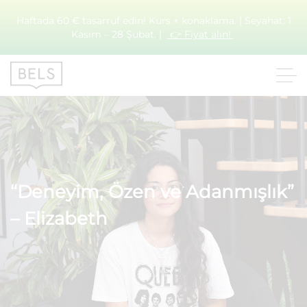
Haftada 60 € tasarruf edin! Kurs + konaklama. | Seyahat: 1
Kasım – 28 Şubat. |
👉 Fiyat alın!
“Deneyim, Özen ve Adanmışlık”
– Elizabeth