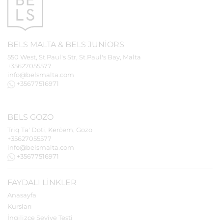
BELS
MALTA
&
BELS
JUNIORS
550 West, St.Paul's Str, St.Paul's Bay, Malta
+35627055577
info@belsmalta.com
+35677516971
BELS
GOZO
Triq Ta' Doti, Kerċem, Gozo
+35627055577
info@belsmalta.com
+35677516971
FAYDALI LINKLER
Anasayfa
Kursları
İngilizce Seviye Testi