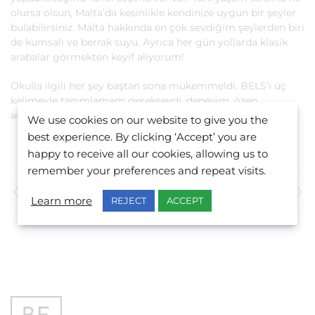
olursa olsun, Malta’da kesinlikle kendinize uygun bir şeyler
bulabilirsiniz. Malta hakkında en çok sevdiğim şeylerden biri
de kumsalı ve berrak suyu. Ayrıca her gün yollarda klasik
arabalar görmekten keyif alıyorum!
Okulla ilgili her şey baştan sona mükemmeldi. BELS’i üç
kelimeyle tanımlamam gerekseydi, deneyim, özen,
adanmışlık olurdu.
We use cookies on our website to give you the
best experience. By clicking ‘Accept’ you are
happy to receive all our cookies, allowing us to
remember your preferences and repeat visits.
Önceki Görüş
Sonraki Görüş
Learn more
REJECT
ACCEPT