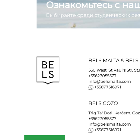
Ознакомьтесь с на
Выбирайте среди студенческих ре
BELS
MALTA
&
BELS
550 West, St.Paul's Str, St
+35627055577
info@belsmalta.com
+35677516971
BELS
GOZO
Triq Ta' Doti, Kerċem, Go
+35627055577
info@belsmalta.com
+35677516971