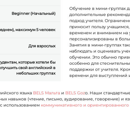
Обучение в мини-группах д
Beginner (Начальный)
дополнительные рекоменда
подход учителя. Ограничен
приносит пользу учащимся,
реднем), максимум 5 человек
временем и вниманием на у
персонализированы в боль
Занятия в мини-группах та
Для взрослых
наблюдать и оценивать уче
обучении. Это обычно прив
тудентам, которые хотели бы
особенно для стеснительны
улучшить свой английский в
поддержки от учителя. Кром
небольших группах
времени для выступлений и
лийского языка
BELS Мальта
и
BELS Goz
o. Наши стандартны
х навыков (чтение, письмо, аудирование, говорение) и яз
я с использованием
коммуникативного и ориентированного 