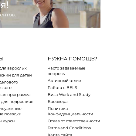
я!
ентов.
СЫ
НУЖНА ПОМОЩЬ?
для взрослых
Часто задаваемые
вопросы
ский для детей
Активный отдых
делового
ского
Работа в BELS
ная программа
Виза Work and Study
 для подростков
Брошюра
идуальные
Политика
е поездки
Конфиденциальности
н курсы
Отказ от ответственности
Terms and Conditions
Карта сайта