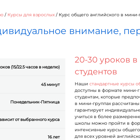
зо
/
Курсы для взрослых
/
Курс общего английского в мини-
ивидуальное внимание, пе
20-30 уроков в
оков (15/22.5 часов в неделю)
студентов
Наши
стандартные курсы о
45 минут
доступны в формате мини-г
студентам, которые предпо
Понедельник-Пятница
в мини-группах рассчитаны 
гарантирует индивидуальн
учиться в более размерен
ависит от выбранного курса
школы можно пройти в форм
интенсивные курсы общего
для всех уровней английско
16 лет