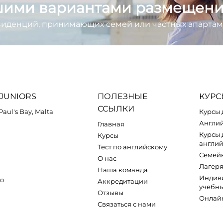
шими вариантами размещени
зиденций, принимающих семей или частных апартам
JUNIORS
ПОЛЕЗНЫЕ
КУР
ССЫЛКИ
.Paul's Bay, Malta
Курсы 
Англий
Главная
Курсы 
Курсы
англий
Тест по английскому
Семей
О нас
Лагеря
Наша команда
Индив
zo
Аккредитации
учебны
Отзывы
Онлай
Связаться с нами