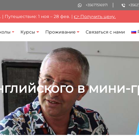
+35677516971
+3562
| Путешествие: 1 ноя – 28 фев. |
👉 Получить цену.
колы
Курсы
Проживание
Связаться с нами
нглийского в мини-г