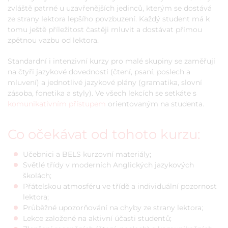
zvláště patrné u uzavřenějších jedinců, kterým se dostává
ze strany lektora lepšího povzbuzení. Každý student má k
tomu ještě příležitost častěji mluvit a dostávat přímou
zpětnou vazbu od lektora.
Standardní i intenzivní kurzy pro malé skupiny se zaměřují
na čtyři jazykové dovednosti (čtení, psaní, poslech a
mluvení) a jednotlivé jazykové plány (gramatika, slovní
zásoba, fonetika a styly). Ve všech lekcích se setkáte s
komunikativním přístupem
orientovaným na studenta.
Co očekávat od tohoto kurzu:
Učebnici a BELS kurzovní materiály;
Světlé třídy v moderních Anglických jazykových
školách;
Přátelskou atmosféru ve třídě a individuální pozornost
lektora;
Průběžné upozorňování na chyby ze strany lektora;
Lekce založené na aktivní účasti studentů;