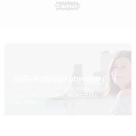
Vaše možnosti ubytování!
Vyberte si ze studentské rezidence,
hostitelských rodin či soukromého
apartmánu.