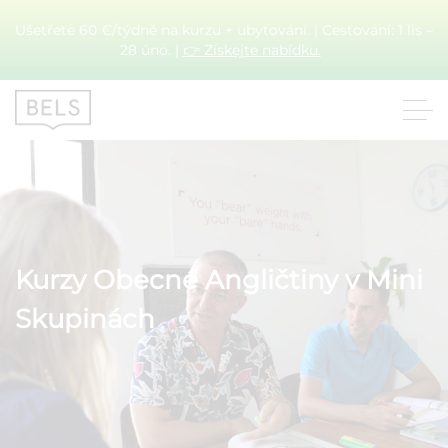
Ušetřete 60 €/týdně na kurzu + ubytování. | Cestování: 1 lis –
28 úno. |
👉 Získejte nabídku.
Kurzy Obecné Angličtiny v Mini
Skupinách