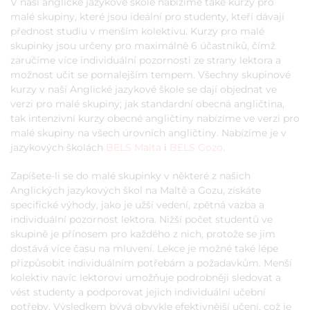
V naší anglické jazykové škole nabízíme také kurzy pro
malé skupiny, které jsou ideální pro studenty, kteří dávají
přednost studiu v menším kolektivu. Kurzy pro malé
skupinky jsou určeny pro maximálně 6 účastníků, čímž
zaručíme více individuální pozornosti ze strany lektora a
možnost učit se pomalejším tempem. Všechny skupinové
kurzy v naší Anglické jazykové škole se dají objednat ve
verzi pro malé skupiny; jak standardní obecná angličtina,
tak intenzivní kurzy obecné angličtiny nabízíme ve verzi pro
malé skupiny na všech úrovních angličtiny. Nabízíme je v
jazykových školách
BELS Malta
i
BELS Gozo
.
Zapíšete-li se do malé skupinky v některé z našich
Anglických jazykových škol na Maltě a Gozu, získáte
specifické výhody, jako je užší vedení, zpětná vazba a
individuální pozornost lektora. Nižší počet studentů ve
skupině je přínosem pro každého z nich, protože se jim
dostává více času na mluvení. Lekce je možné také lépe
přizpůsobit individuálním potřebám a požadavkům. Menší
kolektiv navíc lektorovi umožňuje podrobněji sledovat a
vést studenty a podporovat jejich individuální učební
potřeby. Výsledkem bývá obvykle efektivnější učení, což je