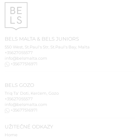
BELS
MALTA
&
BELS
JUNIORS
550 West, St.Paul's Str, St.Paul's Bay, Malta
+35627055577
info@belsmalta.com
+35677516971
BELS
GOZO
Triq Ta' Doti, Kerċem, Gozo
+35627055577
info@belsmalta.com
+35677516971
UŽITEČNÉ ODKAZY
Home