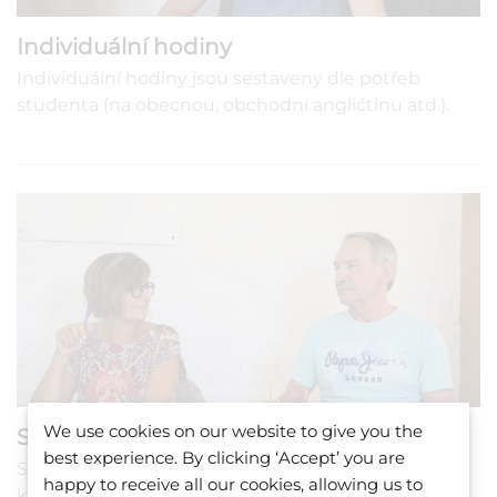
Individuální hodiny
Individuální hodiny jsou sestaveny dle potřeb
studenta (na obecnou, obchodní angličtinu atd.).
We use cookies on our website to give you the
Semi individuální hodiny
best experience. By clicking ‘Accept’ you are
Sdílejte individuální přístup na hodinách se svým
happy to receive all our cookies, allowing us to
kamarádem či kolegou, jež má stejnou úroveň a cíl.