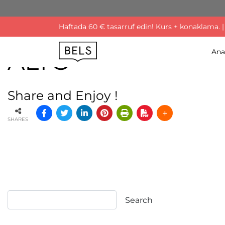
Haftada 60 € tasarruf edin! Kurs + konaklama. |
ALTO
Ana
Share and Enjoy !
SHARES