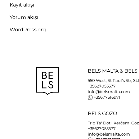
Kayıt akışı
Yorum akışı
WordPress.org
BELS
MALTA
&
BELS
550 West, St.Paul's Str, St
+35627055577
info@belsmalta.com
+35677516971
BELS
GOZO
Triq Ta' Doti, Kerċem, Go
+35627055577
info@belsmalta.com