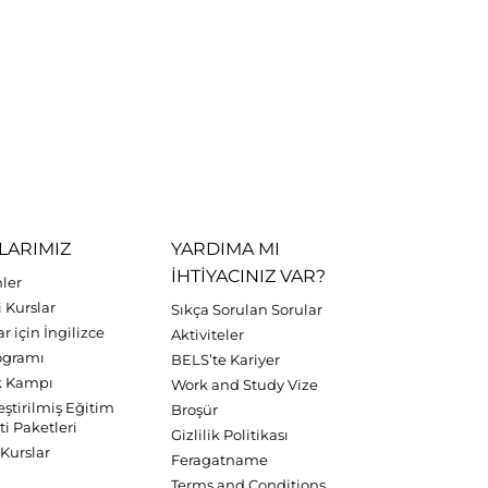
LARIMIZ
YARDIMA MI
IHTIYACINIZ VAR?
nler
 Kurslar
Sıkça Sorulan Sorular
r için İngilizce
Aktiviteler
rogramı
BELS’te Kariyer
k Kampı
Work and Study Vize
leştirilmiş Eğitim
Broşür
i Paketleri
Gizlilik Politikası
Kurslar
Feragatname
Terms and Conditions