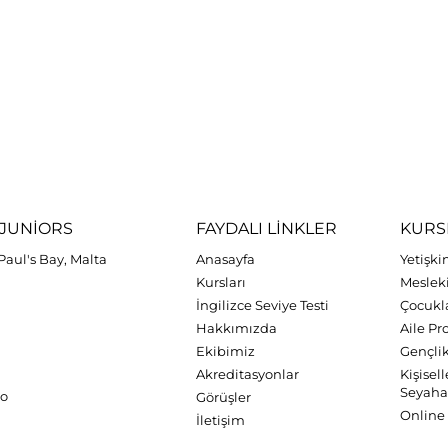
JUNIORS
FAYDALI LINKLER
KURS
.Paul's Bay, Malta
Anasayfa
Yetişki
Kursları
Mesleki
İngilizce Seviye Testi
Çocukla
Hakkımızda
Aile P
Ekibimiz
Gençli
Akreditasyonlar
Kişisel
Seyahat
zo
Görüşler
Online 
İletişim