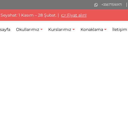
+35677516971
 Seyahat: 1 Kasım – 28 Şubat. |
👉 Fiyat alın!
sayfa
Okullarımız
Kurslarımız
Konaklama
İletişim