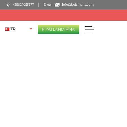
+35627055577
Email
info@belsmalta.com
TR
FIYATLANDIRMA