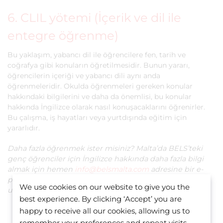
6. CLIL yötemi (İçerik ve dil ile
entegre öğrenme)
Bu yaklaşım, yabancı dil ile öğrencilere fen, tarih ve
coğrafya gibi konuların öğretilmesidir. Bunun yararı,
öğrencilerin içeriği ve yabancı dili aynı anda
öğrenmeleridir. Okulda öğrenmeleri gereken konular
hakkındaki bilgilerini ve daha da önemlisi, bu konular
hakkında İngilizce olarak nasıl konuşacaklarını öğrenirler.
Bu çalışma, iş hayatları veya yurtdışında eğitim için
yararlıdır.
Daha fazla öğrenmek ister misiniz? Malta’da BELS’teki
genç öğrenciler için İngilizce hakkında daha fazla bilgi
almak için hemen
info@belsmalta.com
adresine bir e-
posta gönderin veya bizimle canlı destek üzerinden
We use cookies on our website to give you the
ulaşın.
best experience. By clicking ‘Accept’ you are
FİYATLANDIRMA
happy to receive all our cookies, allowing us to