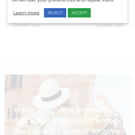
remember your preferences and repeat visits.
Learn more
REJECT
ACCEPT
Önceki Yazı
Sonraki Yazı
Malta, Gozo veya İnternet
üzerinden İngilizce öğrenmek
ister misiniz? Bizimle iletişime