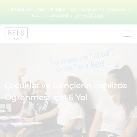
Haftada 60 € tasarruf edin! Kurs + konaklama. | Seyahat: 1
Kasım – 28 Şubat. |
👉 Fiyat alın!
Çocuklar ve Gençlerin İngilizce
Öğrenmesi için 6 Yol