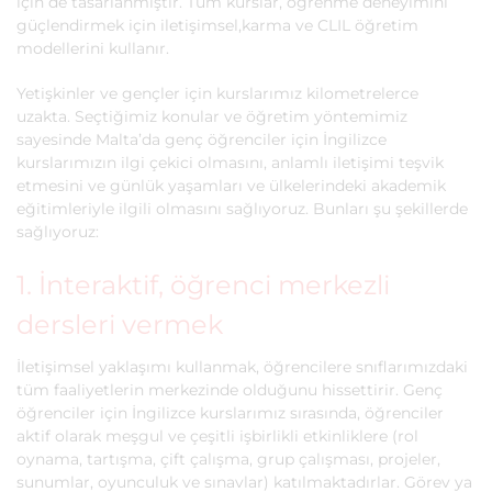
için de tasarlanmıştır. Tüm kurslar, öğrenme deneyimini
güçlendirmek için iletişimsel,karma ve CLIL öğretim
modellerini kullanır.
Yetişkinler ve gençler için kurslarımız kilometrelerce
uzakta. Seçtiğimiz konular ve öğretim yöntemimiz
sayesinde Malta’da genç öğrenciler için İngilizce
kurslarımızın ilgi çekici olmasını, anlamlı iletişimi teşvik
etmesini ve günlük yaşamları ve ülkelerindeki akademik
eğitimleriyle ilgili olmasını sağlıyoruz. Bunları şu şekillerde
sağlıyoruz:
1. İnteraktif, öğrenci merkezli
dersleri vermek
İletişimsel yaklaşımı kullanmak, öğrencilere snıflarımızdaki
tüm faaliyetlerin merkezinde olduğunu hissettirir. Genç
öğrenciler için İngilizce kurslarımız sırasında, öğrenciler
aktif olarak meşgul ve çeşitli işbirlikli etkinliklere (rol
oynama, tartışma, çift çalışma, grup çalışması, projeler,
sunumlar, oyunculuk ve sınavlar) katılmaktadırlar. Görev ya