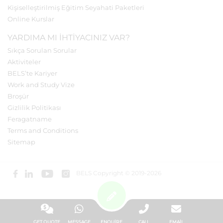
Kişiselleştirilmiş Eğitim Seyahati Paketleri
Online Kurslar
YARDIMA MI IHTIYACINIZ VAR?
Sıkça Sorulan Sorular
Aktiviteler
BELS’te Kariyer
Work and Study Vize
Broşür
Gizlilik Politikası
Feragatname
Terms and Conditions
Sitemap
BELS Copyright © 2019-2026
GET QUOTE
MESSAGE
ENQUIRE
CALL
EMAIL