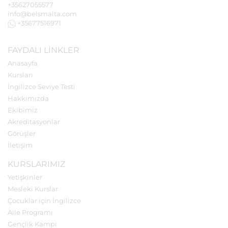
+35627055577
info@belsmalta.com
+35677516971
FAYDALI LINKLER
Anasayfa
Kursları
İngilizce Seviye Testi
Hakkımızda
Ekibimiz
Akreditasyonlar
Görüşler
İletişim
KURSLARIMIZ
Yetişkinler
Mesleki Kurslar
Çocuklar için İngilizce
Aile Programı
Gençlik Kampı