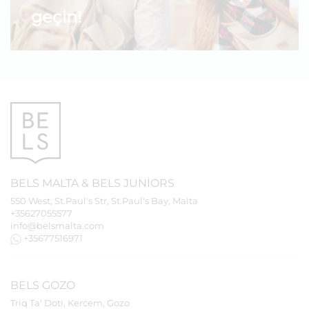
geçin!
BELS
MALTA
&
BELS
JUNIORS
550 West, St.Paul's Str, St.Paul's Bay, Malta
+35627055577
info@belsmalta.com
+35677516971
BELS
GOZO
Triq Ta' Doti, Kerċem, Gozo