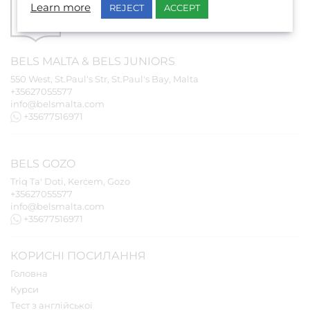
Learn more
REJECT
ACCEPT
BELS
MALTA
&
BELS
JUNIORS
550 West, St.Paul's Str, St.Paul's Bay, Malta
+35627055577
info@belsmalta.com
+35677516971
BELS
GOZO
Triq Ta' Doti, Kerċem, Gozo
+35627055577
info@belsmalta.com
+35677516971
КОРИСНІ ПОСИЛАННЯ
Головна
Курси
Тест з англійської