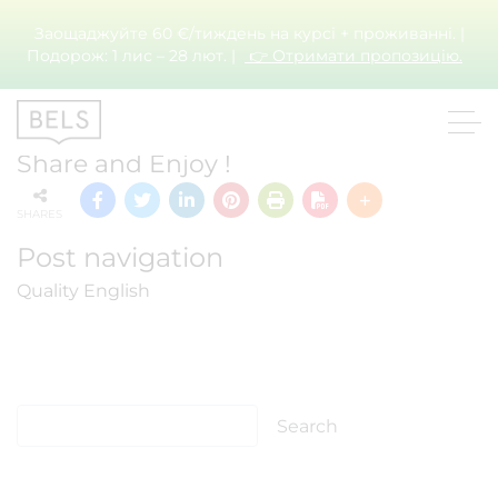
Заощаджуйте 60 €/тиждень на курсі + проживанні. |
Подорож: 1 лис – 28 лют. |
👉 Отримати пропозицію.
ALTO
Share and Enjoy !
SHARES
Post navigation
Quality English