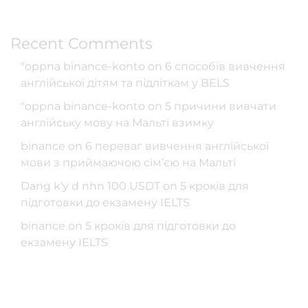
Recent Comments
"oppna binance-konto
on
6 способів вивчення
англійської дітям та підліткам у BELS
"oppna binance-konto
on
5 причини вивчати
англійську мову на Мальті взимку
binance
on
6 переваг вивчення англійської
мови з приймаючою сім’єю на Мальті
Dang k'y d nhn 100 USDT
on
5 кроків для
підготовки до екзамену IELTS
binance
on
5 кроків для підготовки до
екзамену IELTS