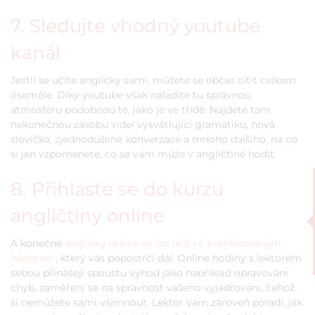
7. Sledujte vhodný youtube
kanál
Jestli se učíte anglicky sami, můžete se občas cítit celkem
osaměle. Díky youtube však naladíte tu správnou
atmosféru podobnou té, jako je ve třídě. Najdete tam
nekonečnou zásobu videí vysvětlující gramatiku, nová
slovíčka, zjednodušené konverzace a mnoho dalšího, na co
si jen vzpomenete, co se vám může v angličtině hodit.
8. Přihlaste se do kurzu
angličtiny online
A konečně
anglicky online se lze učit i s kvalifikovaným
lektorem
, který vás popostrčí dál. Online hodiny s lektorem
sebou přinášejí spoustu výhod jako například opravování
chyb, zaměření se na správnost vašeho vyjadřování, čehož
si nemůžete sami všimnout. Lektor vám zároveň poradí, jak