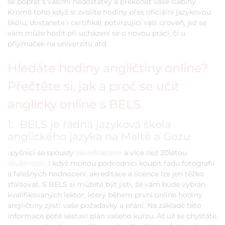
se poprat s vašimi nedostatky a překonat vaše slabiny.
Kromě toho když si zvolíte hodiny přes oficiální jazykovou
školu, dostanete i certifikát potvrzující vaši úroveň, jež se
vám může hodit při ucházení se o novou práci, či u
přijímaček na univerzitu atd.
Hledáte hodiny angličtiny online?
Přečtěte si, jak a proč se učit
anglicky online s BELS.
1. BELS je řádná jazyková škola
anglického jazyka na Maltě a Gozu
..pyšnící se spousty
akreditacemi
a více než 20letou
zkušeností
. I když mohou podvodníci koupit řadu fotografií
a falešných hodnocení, akreditace a licence lze jen těžko
zfalšovat. S BELS si můžete být jisti, že vám bude vybrán
kvalifikovaných lektor, který během první online hodiny
angličtiny zjistí vaše požadavky a přání. Na základě této
informace poté sestaví plán vašeho kurzu. Ať už se chystáte