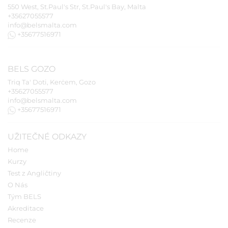
550 West, St.Paul's Str, St.Paul's Bay, Malta
+35627055577
info@belsmalta.com
+35677516971
BELS
GOZO
Triq Ta' Doti, Kerċem, Gozo
+35627055577
info@belsmalta.com
+35677516971
UŽITEČNÉ ODKAZY
Home
Kurzy
Test z Angličtiny
O Nás
Tým BELS
Akreditace
Recenze