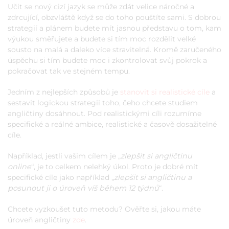
Učit se nový cizí jazyk se může zdát velice náročné a
zdrcující, obzvláště když se do toho pouštíte sami. S dobrou
strategií a plánem budete mít jasnou představu o tom, kam
výukou směřujete a budete si tím moc rozdělit velké
sousto na malá a daleko více stravitelná. Kromě zaručeného
úspěchu si tím budete moc i zkontrolovat svůj pokrok a
pokračovat tak ve stejném tempu.
Jedním z nejlepších způsobů je
stanovit si realistické cíle
a
sestavit logickou strategii toho, čeho chcete studiem
angličtiny dosáhnout. Pod realistickými cíli rozumíme
specifické a reálné ambice, realistické a časově dosažitelné
cíle.
Například, jestli vašim cílem je „
zlepšit si angličtinu
online
“, je to celkem nelehký úkol. Proto je dobré mít
specifické cíle jako například „
zlepšit si angličtinu a
posunout ji o úroveň víš během 12 týdnů
“.
Chcete vyzkoušet tuto metodu? Ověřte si, jakou máte
úroveň angličtiny
zde
.