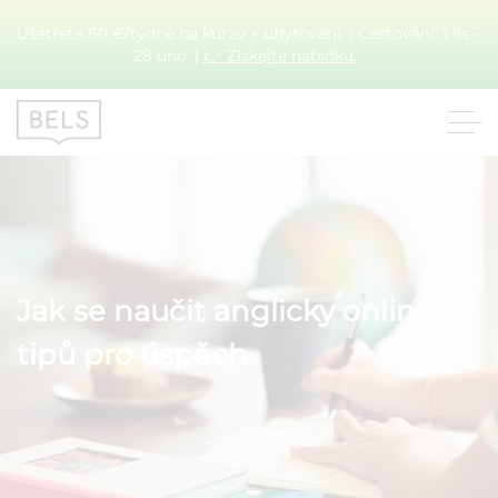
Ušetřete 60 €/týdně na kurzu + ubytování. | Cestování: 1 lis –
28 úno. |
👉 Získejte nabídku.
Jak se naučit anglicky online: 8
tipů pro úspěch