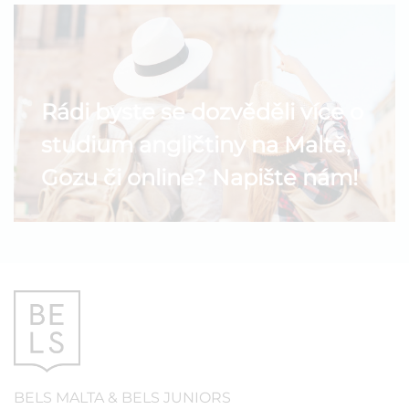
Rádi byste se dozvěděli více o
studium angličtiny na Maltě,
Gozu či online? Napište nám!
BELS
MALTA
&
BELS
JUNIORS