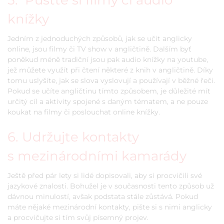
knížky
Jedním z jednoduchých způsobů, jak se učit anglicky
online, jsou filmy či TV show v angličtině. Dalším byť
poněkud méně tradiční jsou pak audio knížky na youtube,
jež můžete využít při čtení některé z knih v angličtině. Díky
tomu uslyšíte, jak se slova vyslovují a používají v běžné řeči.
Pokud se učíte angličtinu tímto způsobem, je důležité mít
určitý cíl a aktivity spojené s daným tématem, a ne pouze
koukat na filmy či poslouchat online knížky.
6. Udržujte kontakty
s mezinárodními kamarády
Ještě před pár lety si lidé dopisovali, aby si procvičili své
jazykové znalosti. Bohužel je v současnosti tento způsob už
dávnou minulostí, avšak podstata stále zůstává. Pokud
máte nějaké mezinárodní kontakty, pište si s nimi anglicky
a procvičujte si tím svůj písemný projev.