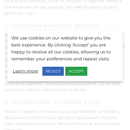
na pracovní pohovor, učíte na zkoušku či zápočet, anebo si
chcete pouze jen tak pokecat, naši lektoři sestaví hodiny
přímo pro vás.
2. Přístup ke kvalitním zdrojům
Kromě online kurzů s BELS budete díky našemu lektorovi
We use cookies on our website to give you the
používat i nejnovější výukové materiály z renomovaných
best experience. By clicking ‘Accept’ you are
publikací naší knihovny. Díky tomu jsou naši lektoři schopni
happy to receive all our cookies, allowing us to
natolik sestavit kurz přímo na míru, aby byl výsledek co
remember your preferences and repeat visits.
nejlepší. Je to daleko lepší než si pouze koupit jednu
učebnici a být limitováni jejím obsahem. Takhle budete
Learn more
REJECT
ACCEPT
moct využít různé zdroje dle potřeby. Na online hodinách
to funguje tak, že náš lektor nascanuje určité stránky a
pošle je studentovi. Stejný princip používáme i co se týče
domácích úkolů či extra studia na doma.
3. Mezinárodně uznávané kurzy
Na konci vašeho online kurzu od nás obdržíte certifikát o
absolvování tohoto kurzu, jež zahrnuje zároveň všechny
naše akreditace a licence. Tento certifikát je mezinárodně
uznávaný.