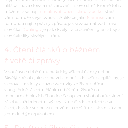
ukládat nová slova a má zároveň i „slovo dne“. Kromě toho
můžete také nají
interaktivní fonemickou tabulku
, která
vám pomůže s výslovností. Aplikace jako
Memrise
vám
pomohou najít správný způsob, jak si zapamatovat nová
slovíčka,
Doulingo
je pak skvělý na procvičení gramatiky a
slovíček díky skvělým hrám.
4. Čtení článků o běžném
životě či zprávy
V současné době čtou prakticky všichni články online.
Skvělý způsob, jak se opravdu ponořit do světa angličtiny, je
sledovat novinky a různé webovky ze života přímo
v angličtině. Čtením článků o běžném životě na
populárních blozích či online časopisech si obohatíte slovní
zásobu každodenními výrazy. Kromě zdokonalení se ve
čtení, dozvíte se spoustu nového a rozšíříte si slovní zásobu
jednoduchým způsobem.
5. Pusťte si filmy či audio