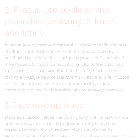
2. Postupujte podle online
průvodce uznávaných kurzů
angličtiny
Internet je plný různých materiálů, které mají vliv na vaše
studium angličtiny online. Spousta uznávaných škol a
anglických vzdělávacích platforem pravidelně zveřejňují
informace o tom, jak se naučit anglicky online s pomocí
tipů přímo od profesionálních lektorů. Vyhledejte tyto
články a využijte tipy ke stanovení si vlastního cíle. Můžete
se tak zaměřit na rozšíření si slovní zásoby, studia
gramatiky online či zdokonalení si poslechových návyků.
3. Jazykové aplikace
Další ze způsobů, jak se naučit anglicky online, jsou online
aplikace. Využijte proto tyto aplikace, díky kterým si
můžete jednoduchý způsobem zlepšit svoje znalosti.
Nejprve si však stáhněte dobrý slovník, který vám umožní si