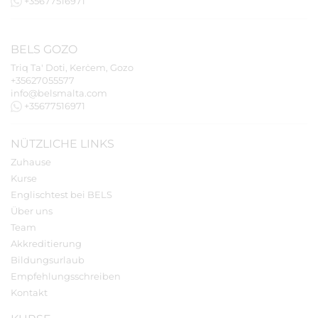
+35677516971
BELS
GOZO
Triq Ta' Doti, Kerċem, Gozo
+35627055577
info@belsmalta.com
+35677516971
NÜTZLICHE LINKS
Zuhause
Kurse
Englischtest bei BELS
Über uns
Team
Akkreditierung
Bildungsurlaub
Empfehlungsschreiben
Kontakt