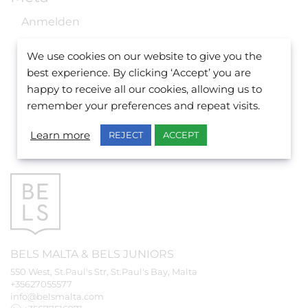
Anmelden
Eintrags-Feed
We use cookies on our website to give you the
best experience. By clicking ‘Accept’ you are
Kommentar-Feed
happy to receive all our cookies, allowing us to
WordPress.org
remember your preferences and repeat visits.
Learn more
REJECT
ACCEPT
BELS
MALTA
&
BELS
JUNIORS
550 West, St.Paul's Str, St.Paul's Bay, Malta
+35627055577
info@belsmalta.com