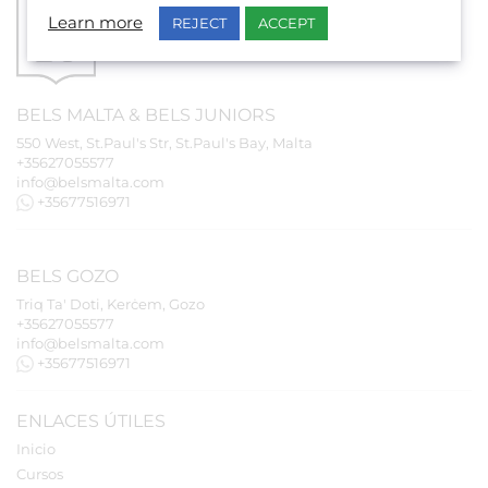
Learn more
REJECT
ACCEPT
BELS
MALTA
&
BELS
JUNIORS
550 West, St.Paul's Str, St.Paul's Bay, Malta
+35627055577
info@belsmalta.com
+35677516971
BELS
GOZO
Triq Ta' Doti, Kerċem, Gozo
+35627055577
info@belsmalta.com
+35677516971
ENLACES ÚTILES
Inicio
Cursos