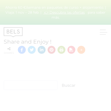
Ahorra 60 €/semana en paquetes de curso + alojamiento. |
Viaja: 1 nov – 28 feb. |
👉 Descubra las ofertas
para saber
más.
NCFHE
Share and Enjoy !
SHARES