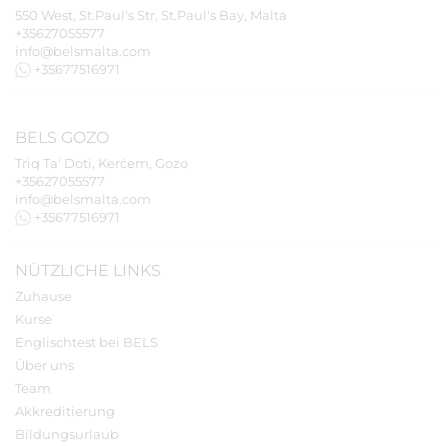
550 West, St.Paul's Str, St.Paul's Bay, Malta
+35627055577
info@belsmalta.com
+35677516971
BELS
GOZO
Triq Ta' Doti, Kerċem, Gozo
+35627055577
info@belsmalta.com
+35677516971
NÜTZLICHE LINKS
Zuhause
Kurse
Englischtest bei BELS
Über uns
Team
Akkreditierung
Bildungsurlaub