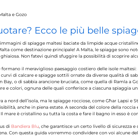
 Malta e Gozo
otare? Ecco le più belle spiag
 immagini di spiagge maltesi baciate da limpide acque cristalline
lta come destinazione principale! A Malta, le spiagge sono note p
ghiaiosa. Non fatevi quindi sfuggire la possibilità di scoprire alc
de formano il meraviglioso paesaggio costiero delle isole maltesi:
isci e curvi di calcare e spiagge sottili ornate da diverse qualità di
 Bay, o di sabbia arancione bruciata, come quella di Ramla a Go
e e colori, ognuna delle quali conferisce a ciascuna spiaggia un 
 a nord dell’isola, ma le spiagge rocciose, come Għar Lapsi e St 
sibilità, anche in piena estate. A seconda del colore della roccia e
Il mare è cristallino su tutta la costa e fare il bagno in esso è c
tus di
Bandiera Blu
, che garantisce un certo livello di sicurezza e
 pena. Con questa guida vorremmo condividere con voi alcune dell