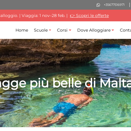
+35677516971
lloggio. | Viaggia: 1 nov–28 feb. |
👉 Scopri le offerte
Home
Scuole
Corsi
Dove Alloggiare
Conta
agge più belle di Malt