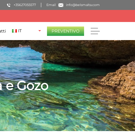
+35627055577
Email
info@belsmalta.com
IT
tti
PREVENTIVO
a e Gozo