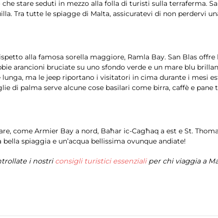
he stare seduti in mezzo alla folla di turisti sulla terraferma. Sa
a. Tra tutte le spiagge di Malta, assicuratevi di non perdervi un
ispetto alla famosa sorella maggiore, Ramla Bay. San Blas offre
ie arancioni bruciate su uno sfondo verde e un mare blu brillante 
e lunga, ma le jeep riportano i visitatori in cima durante i mesi 
e di palma serve alcune cose basilari come birra, caffè e pane t
lorare, come Armier Bay a nord, Baħar ic-Cagħaq a est e St. Th
a bella spiaggia e un’acqua bellissima ovunque andiate!
rollate i nostri
consigli turistici essenziali
per chi viaggia a Ma