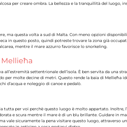
cosa per creare ombra. La bellezza e la tranquillità del luogo, ins
ere, ma questa volta a sud di Malta. Con meno opzioni disponibili
reca in questo posto, quindi potreste trovare la zona già occupat
alcarea, mentre il mare azzurro favorisce lo snorkeling.
, Mellieħa
a all’estremità settentrionale dell’isola. È ben servita da una stra
ndo per molte decine di metri. Questo rende la baia di Mellieħa i
chi d’acqua e noleggio di canoe e pedalò.
ggia tutta per voi perchè questo luogo è molto appartato. Inoltre
dorata e scura mentre il mare è di un blu brillante. Guidare in ma
 ma vale sicuramente la pena visitare questo luogo, attraverso u
pensate in anticipo a cosa portarvi dietro.