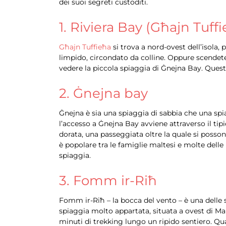
dei suoi segreti custoditi.
1. Riviera Bay (Għajn Tuff
Għajn Tuffieħa
si trova a nord-ovest dell’isola
limpido, circondato da colline. Oppure scendete 
vedere la piccola spiaggia di Ġnejna Bay. Questa
2. Ġnejna bay
Ġnejna è sia una spiaggia di sabbia che una spiag
l’accesso a Ġnejna Bay avviene attraverso il tip
dorata, una passeggiata oltre la quale si posso
è popolare tra le famiglie maltesi e molte delle
spiaggia.
3. Fomm ir-Riħ
Fomm ir-Riħ – la bocca del vento – è una delle 
spiaggia molto appartata, situata a ovest di Ma
minuti di trekking lungo un ripido sentiero. Qu