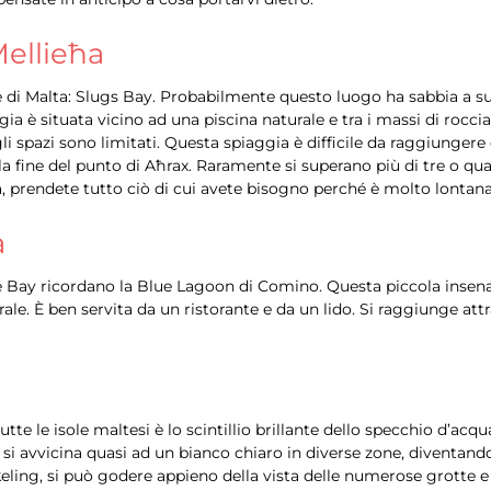
Mellieħa
ge di Malta: Slugs Bay. Probabilmente questo luogo ha sabbia a 
a è situata vicino ad una piscina naturale e tra i massi di roccia
spazi sono limitati. Questa spiaggia è difficile da raggiungere 
lla fine del punto di Aħrax. Raramente si superano più di tre o q
ia, prendete tutto ciò di cui avete bisogno perché è molto lontana
a
se Bay ricordano la Blue Lagoon di Comino. Questa piccola insen
le. È ben servita da un ristorante e da un lido. Si raggiunge attr
te le isole maltesi è lo scintillio brillante dello specchio d’acqu
i avvicina quasi ad un bianco chiaro in diverse zone, diventando 
rkeling, si può godere appieno della vista delle numerose grotte e 