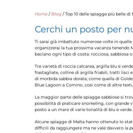
Home
/
Blog
/
Top 10 delle spiagge più belle di
Cerchi un posto per nu
Ti sarai già imbattuto numerose volte in quelle
organizzerai la tua prossima vacanza tenendo Ma
baciano ogni tipo di costa: rocciosa, sabbiosa o 
Tre varietà di roccia calcarea, argilla blu e ver
frastagliate, colline di argilla friabili, tratti l
di morbida sabbia dorata, come quella di Golden
Blue Lagoon a Comino, così come di altre textur
La maggior parte delle spiagge sabbiose si trova
possibilità di praticare snorkeling, con grande vi
posto a un mare di varie tonalità di blu e verde. 
Alcune spiagge di Malta hanno ottenuto lo sta
difficili da raggiungere ma ne vale davvero la