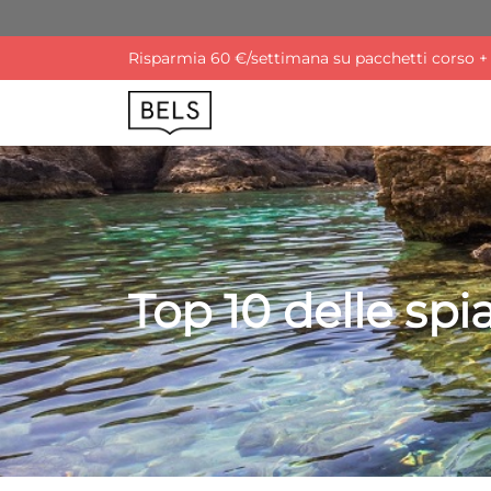
Risparmia 60 €/settimana su pacchetti corso + a
Top 10 delle spi