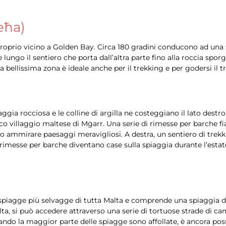
ieħa)
, proprio vicino a Golden Bay. Circa 180 gradini conducono ad una
lungo il sentiero che porta dall’altra parte fino alla roccia spo
 bellissima zona è ideale anche per il trekking e per godersi il 
gia rocciosa e le colline di argilla ne costeggiano il lato destro
ico villaggio maltese di Mġarr. Una serie di rimesse per barche fi
no ammirare paesaggi meravigliosi. A destra, un sentiero di trekk
 rimesse per barche diventano case sulla spiaggia durante l’estat
spiagge più selvagge di tutta Malta e comprende una spiaggia di 
lta, si può accedere attraverso una serie di tortuose strade di c
ando la maggior parte delle spiagge sono affollate, è ancora poss