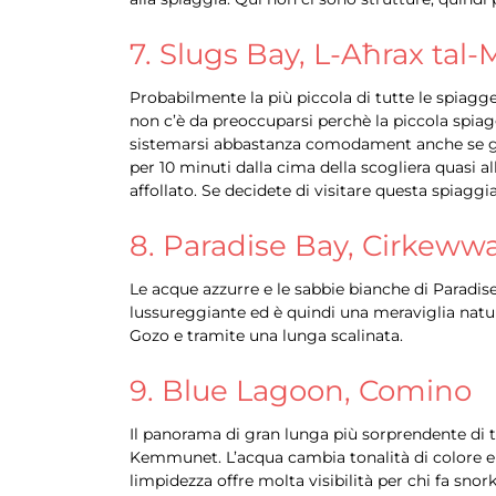
7. Slugs Bay, L-Aħrax tal-
Probabilmente la più piccola di tutte le spiag
non c’è da preoccuparsi perchè la piccola spiaggi
sistemarsi abbastanza comodament anche se gli 
per 10 minuti dalla cima della scogliera quasi a
affollato. Se decidete di visitare questa spiagg
8. Paradise Bay, Cirkeww
Le acque azzurre e le sabbie bianche di Paradi
lussureggiante ed è quindi una meraviglia natura
Gozo e tramite una lunga scalinata.
9. Blue Lagoon, Comino
Il panorama di gran lunga più sorprendente di tut
Kemmunet. L’acqua cambia tonalità di colore e s
limpidezza offre molta visibilità per chi fa sno