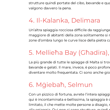
strutture quindi portate del cibo, bevande e qual
valgono davvero la pena.
4. Il-Kalanka, Delimara
Un’altra spiaggia rocciosa difficile da raggiung
maggiore di abitanti della zona solitamente si 
zone d’ombra lungo le curve lisce della pietra c
5. Mellieħa Bay (Għadira)
La più grande di tutte le spiagge di Malta si trov
bevande e gelati. Il mare, invece, è poco profo
diventare molto frequentata. Ci sono anche gio
6. Mġiebaħ, Selmun
Con un pizzico di fortuna, avrete l’intera spia
qui è incontaminata e bellissima, la spiaggia è 
limitato, il che mette molte persone a disagio,
alla spiaggia. Qui non ci sono strutture, quindi 