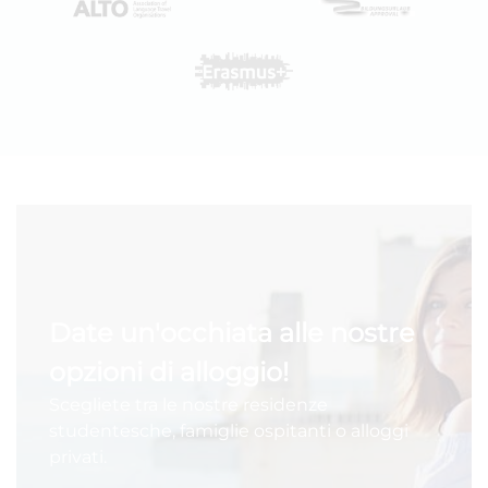
Date un'occhiata alle nostre
opzioni di alloggio!
Scegliete tra le nostre residenze
studentesche, famiglie ospitanti o alloggi
privati.