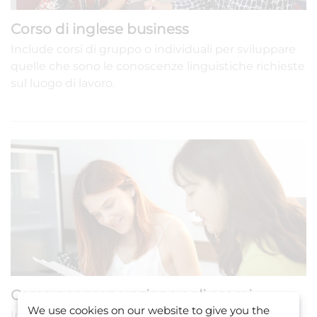
Corso di inglese business
Include corsi di gruppo o individuali per sviluppare
quelle che sono le conoscenze linguistiche richieste
sul luogo di lavoro.
Corso per preparazione agli esami
We use cookies on our website to give you the
Include corsi di gruppo o individuali per sviluppare