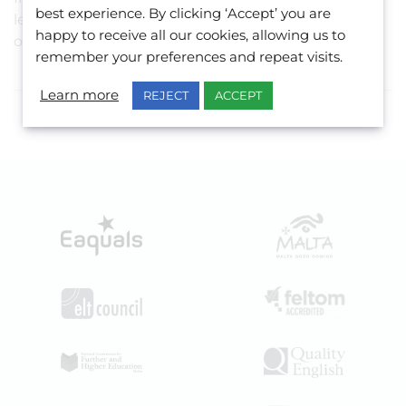
best experience. By clicking ‘Accept’ you are
le competenze accademiche necessarie per
happy to receive all our cookies, allowing us to
ottenere una certificazione ufficiale d’esame.
remember your preferences and repeat visits.
Learn more
REJECT
ACCEPT