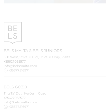
BELS
MALTA
&
BELS
JUNIORS
550 West, St.Paul's Str, St.Paul's Bay, Malta
+35627055577
info@belsmalta.com
+35677516971
BELS
GOZO
Triq Ta' Doti, Kerċem, Gozo
+35627055577
info@belsmalta.com
+35677516971