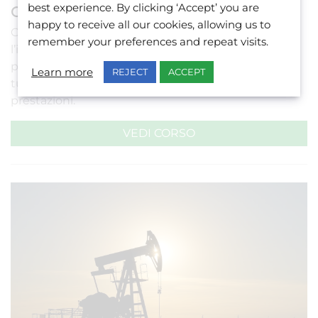
best experience. By clicking ‘Accept’ you are
Corso di Ingegneria
happy to receive all our cookies, allowing us to
Ottieni una solida comprensione dell’inglese per
remember your preferences and repeat visits.
l’ingegneria. Impara come esprimere la tua
professione in un linguaggio comune e sviluppa le
Learn more
REJECT
ACCEPT
tue capacità di comunicazione per migliorare le
prestazioni.
VEDI CORSO