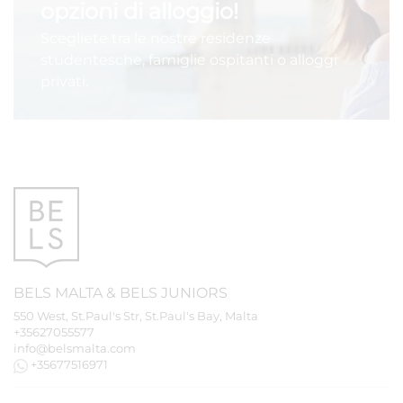
opzioni di alloggio!
Scegliete tra le nostre residenze
studentesche, famiglie ospitanti o alloggi
privati.
BELS
MALTA
&
BELS
JUNIORS
550 West, St.Paul's Str, St.Paul's Bay, Malta
+35627055577
info@belsmalta.com
+35677516971