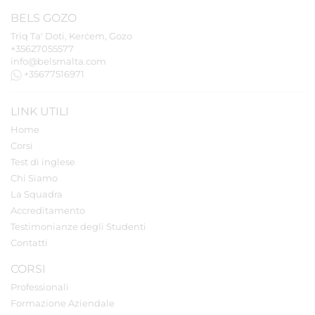
BELS
GOZO
Triq Ta' Doti, Kerċem, Gozo
+35627055577
info@belsmalta.com
+35677516971
LINK UTILI
Home
Corsi
Test di inglese
Chi Siamo
La Squadra
Accreditamento
Testimonianze degli Studenti
Contatti
CORSI
Professionali
Formazione Aziendale