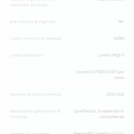
materiale del corso
Età minima di ingresso
18+
Livello minimo di ingresso
A2/B1
Livelli disponibili
Livello MQF 5
1 punto ECTS/ECTVET per
corso
Numero di licenza NHFCE
2021-002
Applicabile agli schemi di
Qualificarsi, investendo in
rimborso
competenze
Metodo di consegna
Presso BELS Malta o Gozo,