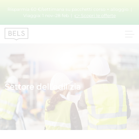
Risparmia 60 €/settimana su pacchetti corso + alloggio. |
Viaggia: 1 nov–28 feb. |
👉 Scopri le offerte
Settore dell’edilizia