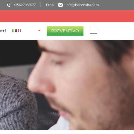
+35627055577
Email
info@belsmalta.com
IT
tti
PREVENTIVO