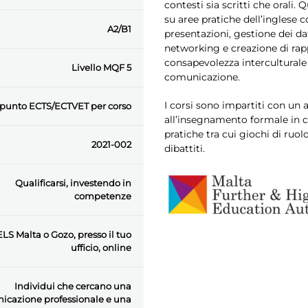
contesti sia scritti che orali
su aree pratiche dell’inglese 
A2/B1
presentazioni, gestione dei da
networking e creazione di rappo
consapevolezza interculturale e
Livello MQF 5
comunicazione.
I corsi sono impartiti con un
 punto ECTS/ECTVET per corso
all’insegnamento formale in cl
pratiche tra cui giochi di ruolo
2021-002
dibattiti.
Qualificarsi, investendo in
competenze
LS Malta o Gozo, presso il tuo
ufficio, online
Individui che cercano una
icazione professionale e una