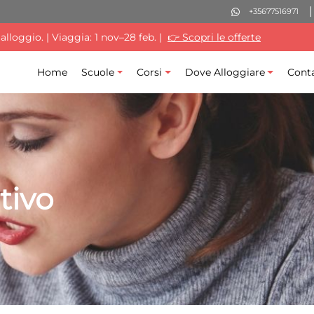
+35677516971
lloggio. | Viaggia: 1 nov–28 feb. |
👉 Scopri le offerte
Home
Scuole
Corsi
Dove Alloggiare
Conta
tivo