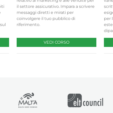
i
relativo al marketing e alle vendite per
vari
iti
il settore assicurativo. Impara a scrivere
scri
e
messaggi diretti e mirati per
esig
coinvolgere il tuo pubblico di
per 
sul
riferimento.
este
dipa
VEDI CORSO