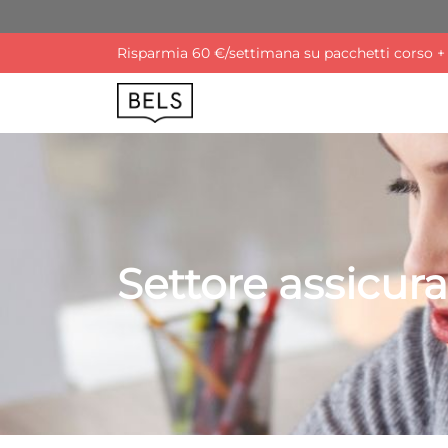
Risparmia 60 €/settimana su pacchetti corso + a
Settore assicura