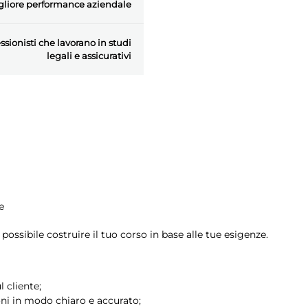
gliore performance aziendale
ssionisti che lavorano in studi
legali e assicurativi
e
ossibile costruire il tuo corso in base alle tue esigenze.
 cliente;
oni in modo chiaro e accurato;