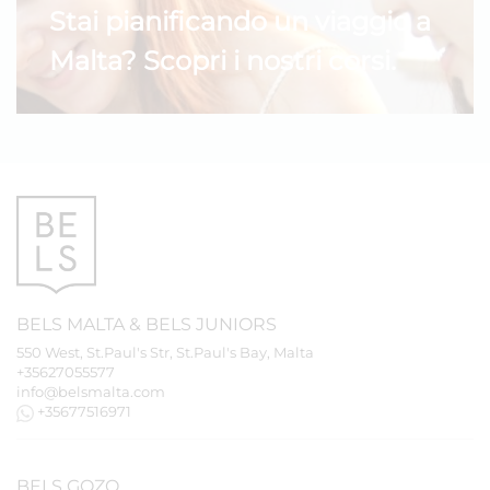
Stai pianificando un viaggio a
Malta? Scopri i nostri corsi.
BELS
MALTA
&
BELS
JUNIORS
550 West, St.Paul's Str, St.Paul's Bay, Malta
+35627055577
info@belsmalta.com
+35677516971
BELS
GOZO