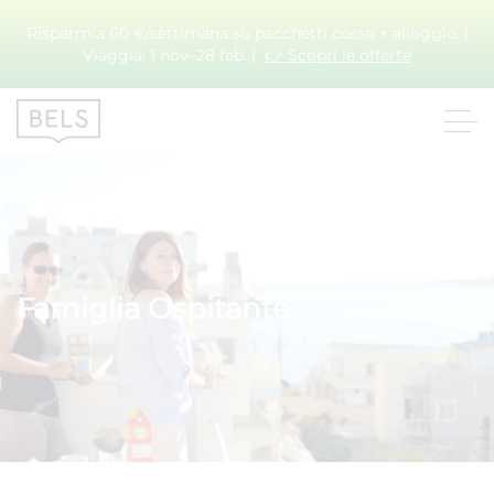
Risparmia 60 €/settimana su pacchetti corso + alloggio. |
Viaggia: 1 nov–28 feb. |
👉 Scopri le offerte
Famiglia Ospitante