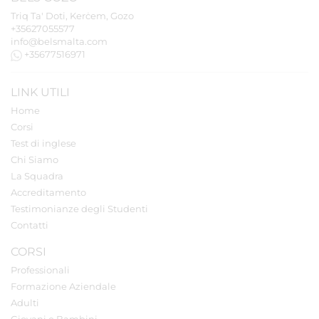
Triq Ta' Doti, Kerċem, Gozo
+35627055577
info@belsmalta.com
+35677516971
LINK UTILI
Home
Corsi
Test di inglese
Chi Siamo
La Squadra
Accreditamento
Testimonianze degli Studenti
Contatti
CORSI
Professionali
Formazione Aziendale
Adulti