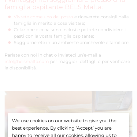
famiglia ospitante BELS Malta:
Vivrete come uno del posto
e riceverete consigli dalla
famiglia in merito a cosa visitare;
Colazione e cena sono inclusi e potrete condividere i
pasti con la vostra famiglia ospitante;
Soggiornerete in un ambiente amichevole e familiare.
Parlate con noi in chat o inviateci un’e-mail a
info@belsmalta.com
per maggiori dettagli o per verificare
la disponibilità.
We use cookies on our website to give you the
best experience. By clicking ‘Accept’ you are
happy to receive all our cookies, allowing us to