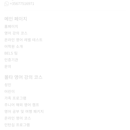
+35677516971
메인 페이지
홈페이지
영어 강의 코스
온라인 영어 레벨 테스트
어학원 소개
BELS 팀
인증기관
문의
몰타 영어 강의 코스
성인
어린이
가족 프로그램
주니어 해외 영어 캠프
영어 공부 및 여행 패키지
온라인 영어 코스
인턴십 프로그램