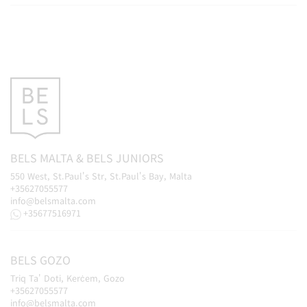
BELS
MALTA
&
BELS
JUNIORS
550 West, St.Paul's Str, St.Paul's Bay, Malta
+35627055577
info@belsmalta.com
+35677516971
BELS
GOZO
Triq Ta' Doti, Kerċem, Gozo
+35627055577
info@belsmalta.com