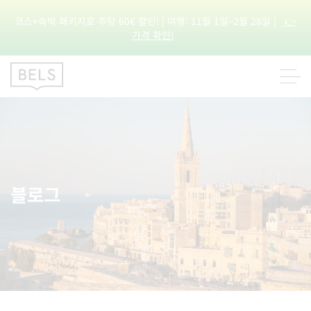
코스+숙박 패키지로 주당 60€ 할인! | 여행: 11월 1일–2월 28일 |
👉
가격 확인!
블로그