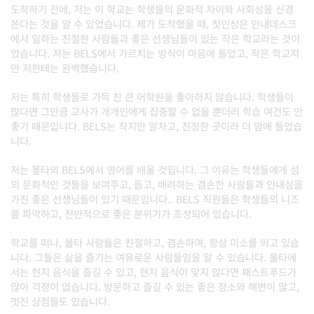
도착하기 전에
,
저는 이 학교는 학생들의 문화적 차이와 사회성을 신경
쓴다는 것을 알 수 있었습니다
.
제가 도착했을 때
,
첫인상은 안내데스크
에서 일하는 친절한 사람들과 좋은 선생님들이 있는 작은 학교라는 것이
었습니다
.
저는
BELS
에서 가르치는 방식이 마음에 들었고
,
작은 학교지
만 저한테는 완벽했습니다
.
저는 특히 학생들로 가득 찬 큰 어학원을 좋아하지 않습니다
.
학생들이
많다면 그만큼 교사가 개개인에게 집중할 수 없을 뿐더러 학습 여건도 안
좋기 때문입니다
. BELS
는 작지만 알차고
,
진정한 곳이라 더 맘에 들었습
니다
.
저는 몰타의
BELS
에서 영어를 배울 것입니다
.
그 이유는 학생들에게 섬
의 문화적인 것들을 보여주고
,
돕고
,
배려하는 겸손한 사람들과 인내심을
가진 좋은 선생님들이 있기 때문입니다
.. BELS
직원들은 학생들의 니즈
를 파악하고
,
전반적으로 좋은 분위기가 조성되어 있습니다
.
학교를 떠나
,
몰타 사람들은 친절하고
,
겸손하며
,
항상 미소를 띄고 있습
니다
.
그들은 삶을 즐기는 여유로운 사람들임을 알 수 있습니다
.
몰타에
서는 현지 음식을 즐길 수 있고
,
현지 음식이 맞지 않다면 패스트푸드가
많아 걱정이 없습니다
.
방문하고 즐길 수 있는 좋은 장소와 해변이 많고
,
멋진 상점들도 있습니다
.