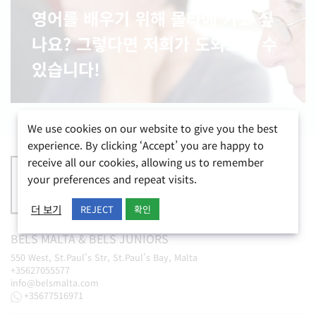
영어를 배우기 위해 몰타에 가고 싶
나요? 그렇다면 저희가 도와드릴 수
있습니다!
We use cookies on our website to give you the best
experience. By clicking ‘Accept’ you are happy to
receive all our cookies, allowing us to remember
your preferences and repeat visits.
더 보기
REJECT
확인
BELS
MALTA
&
BELS
JUNIORS
550 West, St.Paul's Str, St.Paul's Bay, Malta
+35627055577
info@belsmalta.com
+35677516971