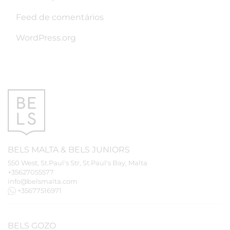
Feed de comentários
WordPress.org
BELS
MALTA
&
BELS
JUNIORS
550 West, St.Paul's Str, St.Paul's Bay, Malta
+35627055577
info@belsmalta.com
+35677516971
BELS
GOZO