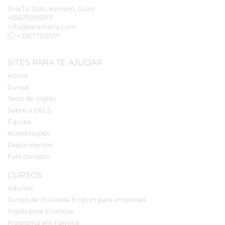
Triq Ta' Doti, Kerċem, Gozo
+35627055577
info@belsmalta.com
+35677516971
SITES PARA TE AJUDAR
Home
Cursos
Teste de Inglês
Sobre a BELS
Equipe
Acreditações
Depoimentos
Fale conosco
CURSOS
Adultos
Cursos de Business English para empresas
Inglês para Crianças
Programa em Família