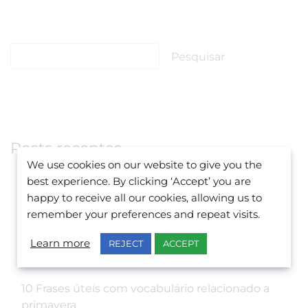
Posts recentes
We use cookies on our website to give you the
Uma fascinante história de Natal
best experience. By clicking ‘Accept’ you are
happy to receive all our cookies, allowing us to
Principais músicas de Natal em inglês para
remember your preferences and repeat visits.
animar a sua festa
Learn more
8 lugares imperdíveis para você conhecer e
REJECT
ACCEPT
saber mais sobre a história de Malta & Gozo
10 Frases úteis com vocabulário relacionado a
primavera