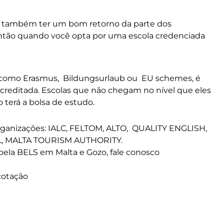
sa também ter um bom retorno da parte dos
Então quando você opta por uma escola credenciada
a como Erasmus, Bildungsurlaub ou EU schemes, é
acreditada. Escolas que não chegam no nível que eles
 terá a bolsa de estudo.
rganizações:
IALC
,
FELTOM
,
ALTO
, QUALITY ENGLISH,
L
,
MALTA TOURISM AUTHORITY
.
pela BELS em Malta e Gozo, fale conosco
cotação