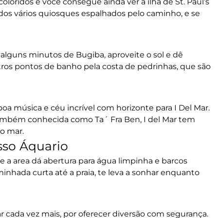
coloridos e você consegue ainda ver a ilha de St. Paul’s
os vários quiosques espalhados pelo caminho, e se
 alguns minutos de Bugiba, aproveite o sol e dê
tros pontos de banho pela costa de pedrinhas, que são
 boa música e céu incrível com horizonte para I Del Mar.
também conhecida como Ta´ Fra Ben, I del Mar tem
ao mar.
sso Áquario
e a area dá abertura para água limpinha e barcos
inhada curta até a praia, te leva a sonhar enquanto
 cada vez mais, por oferecer diversão com segurança.