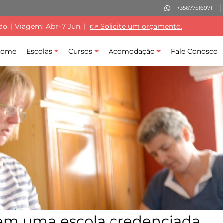
+35677516971
. | Viagem: Abr–7 Jun. |
👉 Solicite um orçamento.
0
Home
Escolas
Cursos
Acomodação
Fale Conosco
 em uma escola credenciada