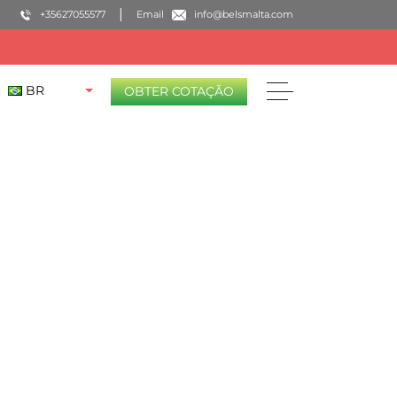
+35627055577
Email
info@belsmalta.com
BR
OBTER COTAÇÃO