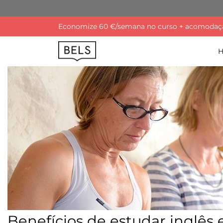
Economize 60 €/semana no curso + acomodação
Mês:
outubro 202
Benefícios de estudar inglês