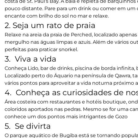
costa de St. Paul’s Bay. A baía é repleta de barquinhos 
pouco distante. Pare para um drink ou comer em um d
encante com brilho do sol no mar e relaxe.
2. Seja um rato de praia
Relaxe na areia da praia de Perched, localizado apenas
mergulho nas águas limpas e azuis. Além de vários ou
perfeitas para praticar snorkel.
3. Viva a vida
Conheça Lido, bar de drinks, piscina de borda infinita,
Localizado perto do Áquario na península de Qawra, 
vários pontos para aproveitar a vida noturna próximo 
4. Conheça as curiosidades de no
Área costeira com restaurantes e hotéis boutique, ond
coloridos aportados nas pedras. Mesmo se for uma cam
conhece um dos pontos mais intrigantes de Gozo
5. Se divirta
O parque aquático de Bugiba está se tornando popular