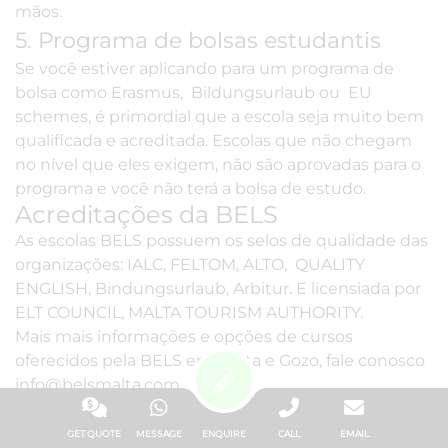
mãos
.
5. Programa de bolsas estudantis
Se você estiver aplicando para um programa de
bolsa como Erasmus, Bildungsurlaub ou EU
schemes, é primordial que a escola seja muito bem
qualificada e acreditada. Escolas que não chegam
no nível que eles exigem, não são aprovadas para o
programa e você não terá a bolsa de estudo.
Acreditações da BELS
As escolas BELS possuem os selos de qualidade das
organizações:
IALC
,
FELTOM
,
ALTO
, QUALITY
ENGLISH, Bindungsurlaub, Arbitur. E licensiada por
ELT COUNCIL
,
MALTA TOURISM AUTHORITY
.
Mais mais informações e opções de cursos
oferecidos pela BELS em Malta e Gozo, fale conosco
info@belsmalta.com
.
obter cotação
GET QUOTE
MESSAGE
ENQUIRE
CALL
EMAIL