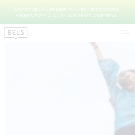
Economize 60 €/semana no curso + acomodação. |
Categoria:
Escolas de inglês
Viagem: Abr–7 Jun. |
👉 Solicite um orçamento.