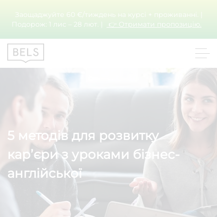
Заощаджуйте 60 €/тиждень на курсі + проживанні. |
Подорож: 1 лис – 28 лют. |
👉 Отримати пропозицію.
5 методів для розвитку
кар’єри з уроками бізнес-
англійської