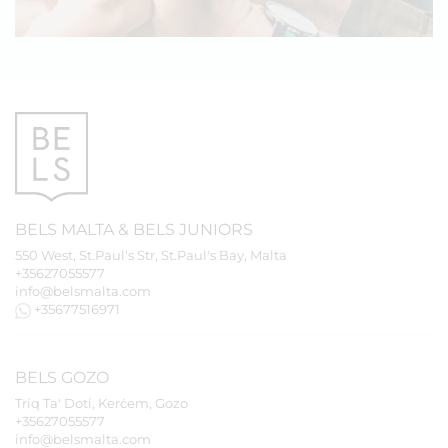
BELS
MALTA
&
BELS
JUNIORS
550 West, St.Paul's Str, St.Paul's Bay, Malta
+35627055577
info@belsmalta.com
+35677516971
BELS
GOZO
Triq Ta' Doti, Kerċem, Gozo
+35627055577
info@belsmalta.com