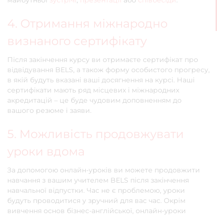
майбутньої
зустрічі
,
презентації
або
співбесіди
.
4. Отримання міжнародно
визнаного сертифікату
Після закінчення курсу ви отримаєте сертифікат про
відвідування BELS, а також форму особистого прогресу,
в якій будуть вказані ваші досягнення на курсі. Наші
сертифікати мають ряд місцевих і міжнародних
акредитацій – це буде чудовим доповненням до
вашого резюме і заяви.
5. Можливість продовжувати
уроки вдома
За допомогою онлайн-уроків ви можете продовжити
навчання з вашим учителем BELS після закінчення
навчальної відпустки. Час не є проблемою, уроки
будуть проводитися у зручний для вас час. Окрім
вивчення основ бізнес-англійської, онлайн-уроки