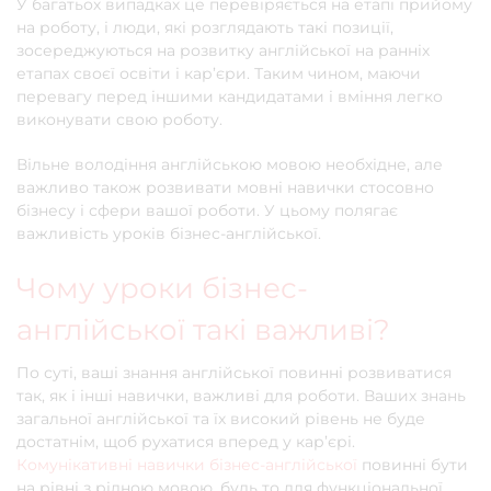
У багатьох випадках це перевіряється на етапі прийому
на роботу, і люди, які розглядають такі позиції,
зосереджуються на розвитку англійської на ранніх
етапах своєї освіти і кар’єри. Таким чином, маючи
перевагу перед іншими кандидатами і вміння легко
виконувати свою роботу.
Вільне володіння англійською мовою необхідне, але
важливо також розвивати мовні навички стосовно
бізнесу і сфери вашої роботи. У цьому полягає
важливість уроків бізнес-англійської.
Чому уроки бізнес-
англійської такі важливі?
По суті, ваші знання англійської повинні розвиватися
так, як і інші навички, важливі для роботи. Ваших знань
загальної англійської та їх високий рівень не буде
достатнім, щоб рухатися вперед у кар’єрі.
Комунікативні навички бізнес-англійської
повинні бути
на рівні з рідною мовою, будь то для функціональної