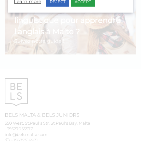
Learn more
REJECT
ACCEPT
Vous préparez un séjour
linguistique pour apprendre
l'anglais à Malte ?
Suivez notre guide !
BELS
MALTA
&
BELS
JUNIORS
550 West, St.Paul's Str, St.Paul's Bay, Malta
+35627055577
info@belsmalta.com
+35677516971