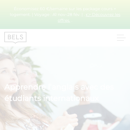
Économisez 60 €/semaine sur les package cours +
logement. | Voyage : A1 nov–28 fév. | .
👉 Découvrez les
offres.
.
Apprendre l’anglais avec des
étudiants internationaux