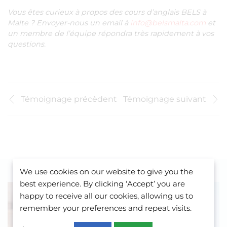
Vous êtes curieux à propos des cours d’anglais BELS à
Malte ? Envoyer-nous un email à
info@belsmalta.com
et
un membre de l’équipe répondra très rapidement à vos
questions.
Témoignage précèdent
Témoignage suivant
We use cookies on our website to give you the
best experience. By clicking ‘Accept’ you are
happy to receive all our cookies, allowing us to
remember your preferences and repeat visits.