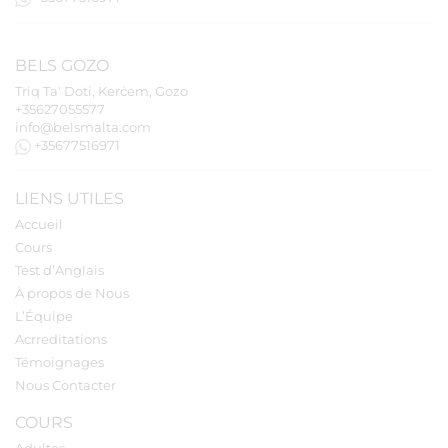
BELS
GOZO
Triq Ta' Doti, Kerċem, Gozo
+35627055577
info@belsmalta.com
+35677516971
LIENS UTILES
Accueil
Cours
Test d’Anglais
À propos de Nous
L’Équipe
Acrreditations
Témoignages
Nous Contacter
COURS