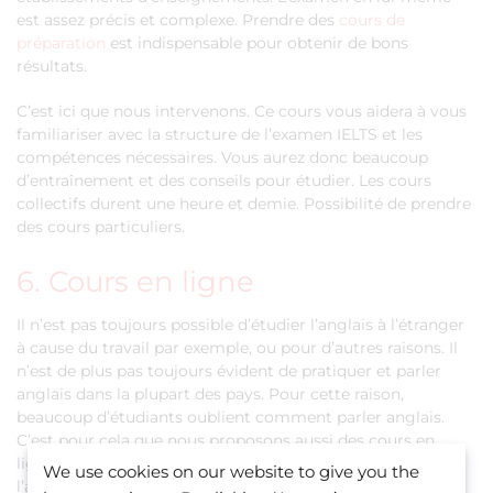
est assez précis et complexe. Prendre des
cours de
préparation
est indispensable pour obtenir de bons
résultats.
C’est ici que nous intervenons. Ce cours vous aidera à vous
familiariser avec la structure de l’examen IELTS et les
compétences nécessaires. Vous aurez donc beaucoup
d’entraînement et des conseils pour étudier. Les cours
collectifs durent une heure et demie. Possibilité de prendre
des cours particuliers.
6. Cours en ligne
Il n’est pas toujours possible d’étudier l’anglais à l’étranger
à cause du travail par exemple, ou pour d’autres raisons. Il
n’est de plus pas toujours évident de pratiquer et parler
anglais dans la plupart des pays. Pour cette raison,
beaucoup d’étudiants oublient comment parler anglais.
C’est pour cela que nous proposons aussi des cours en
ligne. C’est un bon moyen pour les adultes d’apprendre
We use cookies on our website to give you the
l’anglais lorsque l’on travaille. Mais aussi lorsqu’on est