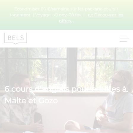
Économisez 60 €/semaine sur les package cours +
logement. | Voyage : A1 nov–28 fév. | .
👉 Découvrez les
offres.
.
6 cours d’anglais pour adultes à
Malte et Gozo