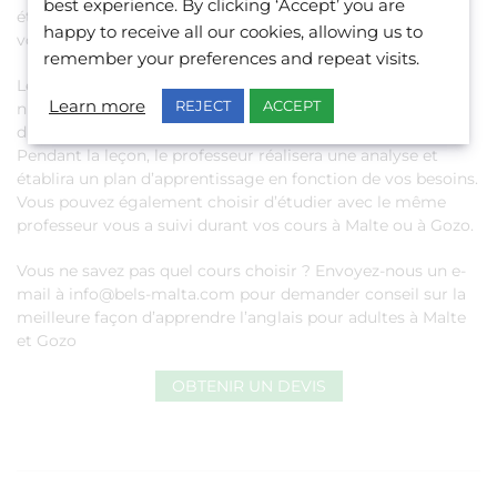
best experience. By clicking ‘Accept’ you are
étudiant ou pour continuer à maîtriser la langue lorsque
happy to receive all our cookies, allowing us to
vos leçons sont terminées.
remember your preferences and repeat visits.
Les
cours d’anglais en ligne
sont assez flexibles, autant au
Learn more
REJECT
ACCEPT
niveau des horaires qu’au niveau de la fréquence. Ils sont
disponibles pour les adultes ainsi que pour les plus jeunes.
Pendant la leçon, le professeur réalisera une analyse et
établira un plan d’apprentissage en fonction de vos besoins.
Vous pouvez également choisir d’étudier avec le même
professeur vous a suivi durant vos cours à Malte ou à Gozo.
Vous ne savez pas quel cours choisir ? Envoyez-nous un e-
mail à
info@bels-malta.com
pour demander conseil sur la
meilleure façon d’apprendre l’anglais pour adultes à Malte
et Gozo
OBTENIR UN DEVIS