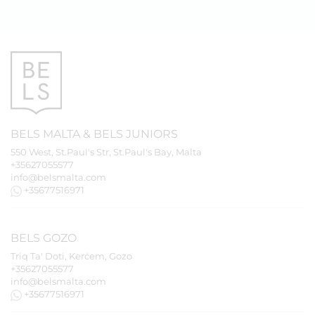
BELS
MALTA
&
BELS
JUNIORS
550 West, St.Paul's Str, St.Paul's Bay, Malta
+35627055577
info@belsmalta.com
+35677516971
BELS
GOZO
Triq Ta' Doti, Kerċem, Gozo
+35627055577
info@belsmalta.com
+35677516971