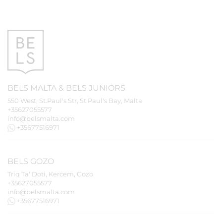
BELS
MALTA
&
BELS
JUNIORS
550 West, St.Paul's Str, St.Paul's Bay, Malta
+35627055577
info@belsmalta.com
+35677516971
BELS
GOZO
Triq Ta' Doti, Kerċem, Gozo
+35627055577
info@belsmalta.com
+35677516971