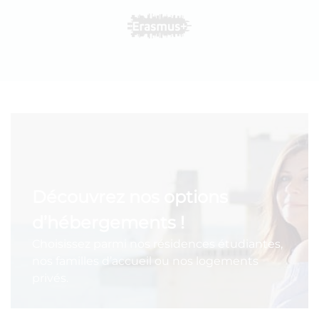
Découvrez nos options
d’hébergements !
Choisissez parmi nos résidences étudiantes,
nos familles d’accueil ou nos logements
privés.