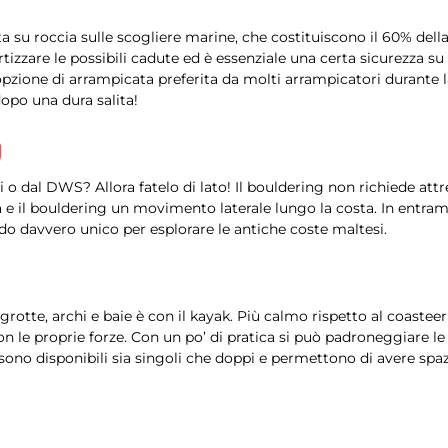
 su roccia sulle scogliere marine, che costituiscono il 60% della
tizzare le possibili cadute ed è essenziale una certa sicurezza 
pzione di arrampicata preferita da molti arrampicatori durante l
opo una dura salita!
g
 o dal DWS? Allora fatelo di lato! Il bouldering non richiede attr
e il bouldering un movimento laterale lungo la costa. In entrambi
o davvero unico per esplorare le antiche coste maltesi.
grotte, archi e baie è con il kayak. Più calmo rispetto al coast
con le proprie forze. Con un po’ di pratica si può padroneggiare 
k sono disponibili sia singoli che doppi e permettono di avere s