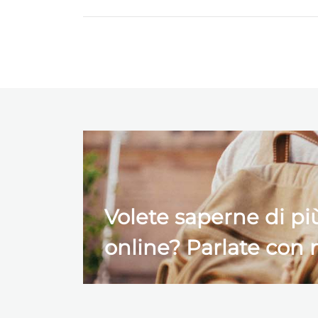
Volete saperne di pi
online? Parlate con n