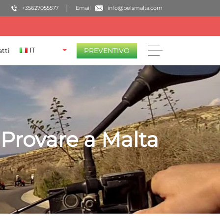
+35627055577
Email
info@belsmalta.com
IT
tti
PREVENTIVO
Provare a Malta