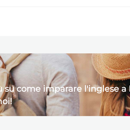
ù su come imparare l'inglese a 
oi!