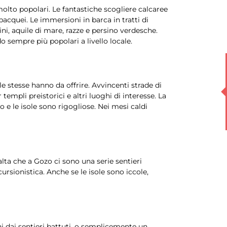
olto popolari. Le fantastiche scogliere calcaree
bacquei. Le immersioni in barca in tratti di
ni, aquile di mare, razze e persino verdesche.
 sempre più popolari a livello locale.
le stesse hanno da offrire. Avvincenti strade di
mpli preistorici e altri luoghi di interesse. La
 e le isole sono rigogliose. Nei mesi caldi
lta che a Gozo ci sono una serie sentieri
cursionistica. Anche se le isole sono iccole,
ni dai sentieri battuti, o semplicemente un