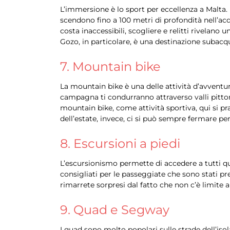
L’immersione è lo sport per eccellenza a Malta.
scendono fino a 100 metri di profondità nell’acqu
costa inaccessibili, scogliere e relitti rivelan
Gozo, in particolare, è una destinazione subacq
7. Mountain bike
La mountain bike è una delle attività d’avventur
campagna ti condurranno attraverso valli pittor
mountain bike, come attività sportiva, qui si pr
dell’estate, invece, ci si può sempre fermare pe
8. Escursioni a piedi
L’escursionismo permette di accedere a tutti qu
consigliati per le passeggiate che sono stati pred
rimarrete sorpresi dal fatto che non c’è limite 
9. Quad e Segway
I quad sono molto popolari sulle strade dell’iso