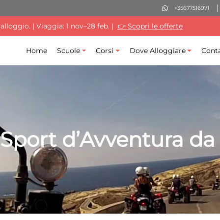
+35677516971
lloggio. | Viaggia: 1 nov–28 feb. |
👉 Scopri le offerte
Home
Scuole
Corsi
Dove Alloggiare
Conta
Sport d’Avventura da 