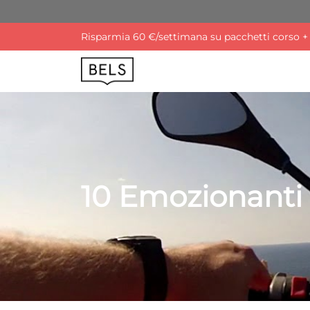
Risparmia 60 €/settimana su pacchetti corso + a
10 Emozionanti 