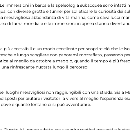
 Le immersioni in barca e la speleologia subacquea sono infatti m
a, con diverse grotte e tunnel per solleticare la curiosità dei su
o una meravigliosa abbondanza di vita marina, come cavallucci mari
uea di fama mondiale e le immersioni in apnea stanno diventando
a più accessibili e un modo eccellente per scoprire ciò che le iso
esche e lungo scogliere con panorami mozzafiato, passando per te
atica al meglio da ottobre a maggio, quando il tempo è più fresco
r una rinfrescante nuotata lungo il percorso!
ei luoghi meravigliosi non raggiungibili con una strada. Sia a Ma
isposti per aiutare i visitatori a vivere al meglio l’esperienza es
a dove e quanto lontano ci si può avventurare.
la. Questo è il modo adatto per scoprire sentieri nascosti e lonta