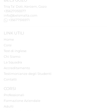
BELS
GOZO
Triq Ta' Doti, Kerċem, Gozo
+35627055577
info@belsmalta.com
+35677516971
LINK UTILI
Home
Corsi
Test di inglese
Chi Siamo
La Squadra
Accreditamento
Testimonianze degli Studenti
Contatti
CORSI
Professionali
Formazione Aziendale
Adulti