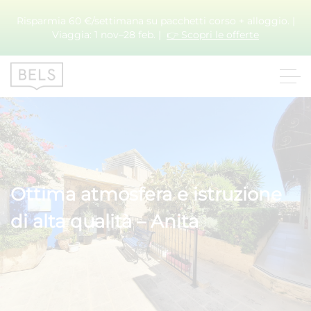
Risparmia 60 €/settimana su pacchetti corso + alloggio. |
Viaggia: 1 nov–28 feb. |
👉 Scopri le offerte
Ottima atmosfera e istruzione
di alta qualità – Anita