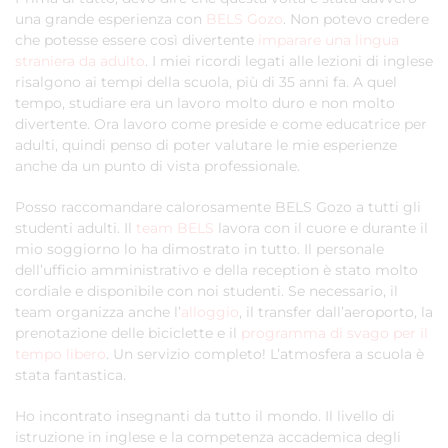
una grande esperienza con
BELS Gozo
. Non potevo credere
che potesse essere così divertente
imparare una lingua
straniera da adulto
. I miei ricordi legati alle lezioni di inglese
risalgono ai tempi della scuola, più di 35 anni fa. A quel
tempo, studiare era un lavoro molto duro e non molto
divertente. Ora lavoro come preside e come educatrice per
adulti, quindi penso di poter valutare le mie esperienze
anche da un punto di vista professionale.
Posso raccomandare calorosamente BELS Gozo a tutti gli
studenti adulti. Il
team BELS
lavora con il cuore e durante il
mio soggiorno lo ha dimostrato in tutto. Il personale
dell’ufficio amministrativo e della reception è stato molto
cordiale e disponibile con noi studenti. Se necessario, il
team organizza anche l’
alloggio
, il transfer dall’aeroporto, la
prenotazione delle biciclette e il
programma di svago per il
tempo libero
. Un servizio completo! L’atmosfera a scuola è
stata fantastica.
Ho incontrato insegnanti da tutto il mondo. Il livello di
istruzione in inglese e la competenza accademica degli