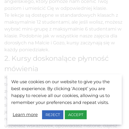
angielskiego, który pomoże nam ocenić Twój
poziom i umieścić Cię w odpowiedniej klasie.
Te lekcje są dostępne w standardowych klasach z
maksymalnie 12 studentami, ale jeśli wolisz, możesz
wybrać mini-grupę z maksymalnie 6 studentami w
klasie. Podobnie jak w wszystkie nasze zajęcia dla
dorosłych na Malcie i Gozo, kursy zaczynają się w
każdy poniedziałek.
2. Kursy doskonalące płynność
mówienia
Kursy doskonalące płynność mówienia w BELS
We use cookies on our website to give you the
trwają półtorej godziny i skupiają się głównie na
best experience. By clicking ‘Accept’ you are
zdolnościach komunikacyjnych.
happy to receive all our cookies, allowing us to
Na tych lekcjach angielskiego dla dorosłych
remember your preferences and repeat visits.
skupiamy się na nauce praktycznego języka, który
jest potrzebny w życiu codziennym, na przykład w
Learn more
REJECT
ACCEPT
restauracji, gdy składasz reklamację, prosisz o radę,
udzielasz wskazówek, opowiadasz historie, dajesz