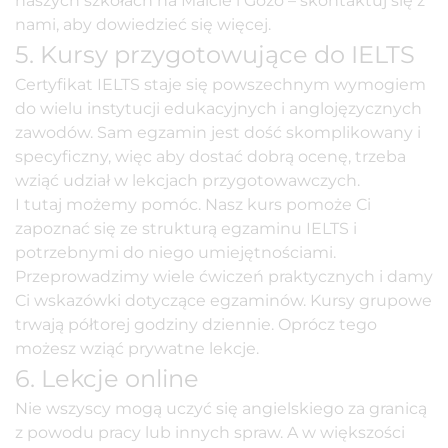
naszych szkołach na Malcie i Gozo – skontaktuj się z
nami, aby dowiedzieć się więcej.
5. Kursy przygotowujące do IELTS
Certyfikat
IELTS
staje się powszechnym wymogiem
do wielu instytucji edukacyjnych i anglojęzycznych
zawodów. Sam egzamin jest dość skomplikowany i
specyficzny, więc aby dostać dobrą ocenę, trzeba
wziąć udział w lekcjach przygotowawczych.
I tutaj możemy pomóc. Nasz kurs pomoże Ci
zapoznać się ze strukturą egzaminu IELTS i
potrzebnymi do niego umiejętnościami.
Przeprowadzimy wiele ćwiczeń praktycznych i damy
Ci wskazówki dotyczące egzaminów. Kursy grupowe
trwają półtorej godziny dziennie. Oprócz tego
możesz wziąć prywatne lekcje.
6. Lekcje online
Nie wszyscy mogą uczyć się angielskiego za granicą
z powodu pracy lub innych spraw. A w większości