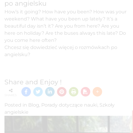
po angielsku
How’s it going? How have you been? How was your
weekend? What have you been up lately? It’s a
beautiful day isn’t it? Are you from here? Are you
here on holiday? Are the buses always this late? Do
you come here often?
Chcesz się dowiedzieć więcej o rozmówkach po
angielsku?
Share and Enjoy !
SHARES
Posted in
Blog
,
Porady dotyczące nauki
,
Szkoły
angielskie