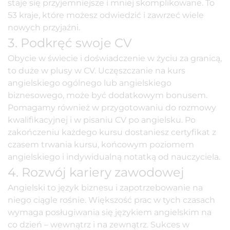
staje się przyjemniejsze i mniej skomplikowane. To
53 kraje, które możesz odwiedzić i zawrzeć wiele
nowych przyjaźni.
3. Podkręć swoje CV
Obycie w świecie i doświadczenie w życiu za granicą,
to duże w plusy w CV. Uczęszczanie na
kurs
angielskiego ogólneg
o lub
angielskiego
biznesowego
, może być dodatkowym bonusem.
Pomagamy również w przygotowaniu do rozmowy
kwalifikacyjnej i w pisaniu CV po angielsku. Po
zakończeniu każdego kursu dostaniesz certyfikat z
czasem trwania kursu, końcowym poziomem
angielskiego i indywidualną notatką od nauczyciela.
4. Rozwój kariery zawodowej
Angielski to język biznesu
i zapotrzebowanie na
niego ciągle rośnie. Większość prac w tych czasach
wymaga posługiwania się językiem angielskim na
co dzień – wewnątrz i na zewnątrz. Sukces w