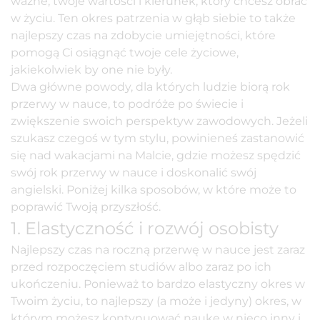
ważne, twoje wartości i kierunek, który chcesz obrać
w życiu. Ten okres patrzenia w głąb siebie to także
najlepszy czas na zdobycie umiejętności, które
pomogą Ci osiągnąć twoje cele życiowe,
jakiekolwiek by one nie były.
Dwa główne powody, dla których ludzie biorą rok
przerwy w nauce, to podróże po świecie i
zwiększenie swoich perspektyw zawodowych. Jeżeli
szukasz czegoś w tym stylu, powinieneś zastanowić
się nad wakacjami na Malcie, gdzie możesz spędzić
swój rok przerwy w nauce i doskonalić swój
angielski. Poniżej kilka sposobów, w które może to
poprawić Twoją przyszłość.
1. Elastyczność i rozwój osobisty
Najlepszy czas na roczną przerwę w nauce jest zaraz
przed rozpoczęciem studiów albo zaraz po ich
ukończeniu. Ponieważ to bardzo elastyczny okres w
Twoim życiu, to najlepszy (a może i jedyny) okres, w
którym możesz kontynuować naukę w nieco inny i