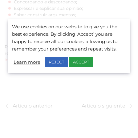
Concordando e descordando;
Expressar e explicar sua opinião;
Saber construir argumentos;
Responder a argumentos;
We use cookies on our website to give you the
Debater suas idéias e dar sugestões;
best experience. By clicking ‘Accept’ you are
Faça perguntas e esclareça suas dúvidas.
happy to receive all our cookies, allowing us to
Para programas personalizados e cursos de negócios,
remember your preferences and repeat visits.
reunião em inglês, treinamentos, fale conosco no
info@belsmalta.com
.
Learn more
REJECT
ACCEPT
Artículo anterior
Artículo siguiente