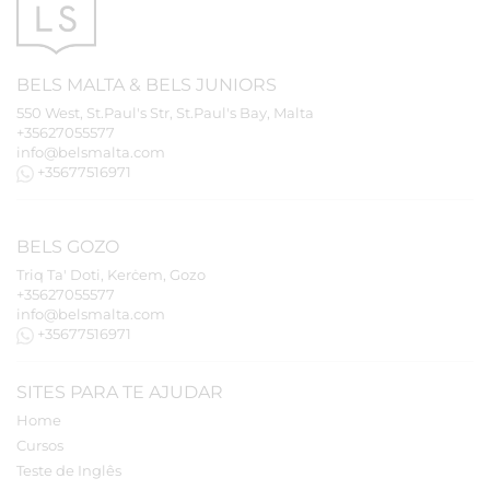
BELS
MALTA
&
BELS
JUNIORS
550 West, St.Paul's Str, St.Paul's Bay, Malta
+35627055577
info@belsmalta.com
+35677516971
BELS
GOZO
Triq Ta' Doti, Kerċem, Gozo
+35627055577
info@belsmalta.com
+35677516971
SITES PARA TE AJUDAR
Home
Cursos
Teste de Inglês