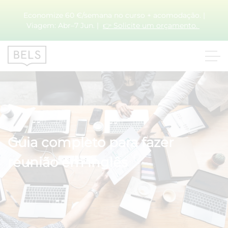
Economize 60 €/semana no curso + acomodação. |
Viagem: Abr–7 Jun. |
👉 Solicite um orçamento.
Guia completo para fazer
reunião em inglês