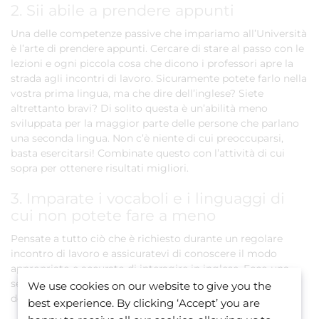
2. Sii abile a prendere appunti
Una delle competenze passive che impariamo all’Università
è l’arte di prendere appunti. Cercare di stare al passo con le
lezioni e ogni piccola cosa che dicono i professori apre la
strada agli incontri di lavoro. Sicuramente potete farlo nella
vostra prima lingua, ma che dire dell’inglese? Siete
altrettanto bravi? Di solito questa è un’abilità meno
sviluppata per la maggior parte delle persone che parlano
una seconda lingua. Non c’è niente di cui preoccuparsi,
basta esercitarsi! Combinate questo con l’attività di cui
sopra per ottenere risultati migliori.
3. Imparate i vocaboli e i linguaggi di
cui non potete fare a meno
Pensate a tutto ciò che è richiesto durante un regolare
incontro di lavoro e assicuratevi di conoscere il modo
appropriato e accurato di interagire in inglese. Ecco una
serie di punti dove vi consigliamo di essercitarvi prima
We use cookies on our website to give you the
delle vostre riunioni di lavoro in inglese:
best experience. By clicking ‘Accept’ you are