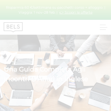
Risparmia 60 €/settimana su pacchetti corso + alloggio. |
Viaggia: 1 nov–28 feb. |
👉 Scopri le offerte
Una Guida Completa Agli
Incontri D’Affari in Inglese