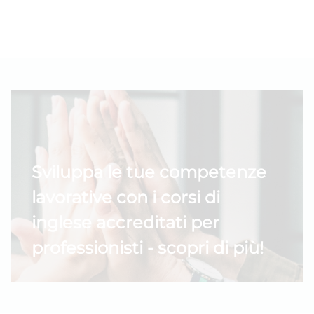
Sviluppa le tue competenze
lavorative con i corsi di
inglese accreditati per
professionisti - scopri di più!