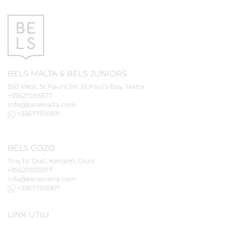
BELS
MALTA
&
BELS
JUNIORS
550 West, St.Paul's Str, St.Paul's Bay, Malta
+35627055577
info@belsmalta.com
+35677516971
BELS
GOZO
Triq Ta' Doti, Kerċem, Gozo
+35627055577
info@belsmalta.com
+35677516971
LINK UTILI