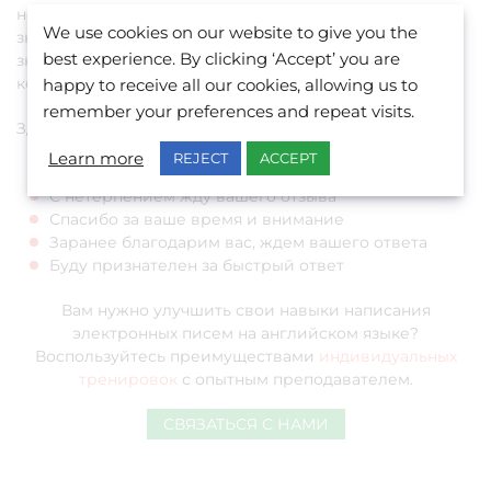
нейтральные окончания, если вы хорошо с ними
We use cookies on our website to give you the
знакомы. То же самое можно сказать о деловых
best experience. By clicking ‘Accept’ you are
знакомых, поставщиках услуг или ассоциациях, с
которыми у вас сложились хорошие отношения.
happy to receive all our cookies, allowing us to
remember your preferences and repeat visits.
Здесь несколько примеров:
Learn more
REJECT
ACCEPT
С нетерпением жду вашего ответа
С нетерпением жду вашего отзыва
Спасибо за ваше время и внимание
Заранее благодарим вас, ждем вашего ответа
Буду признателен за быстрый ответ
Вам нужно улучшить свои навыки написания
электронных писем на английском языке?
Воспользуйтесь преимуществами
индивидуальных
тренировок
с опытным преподавателем.
СВЯЗАТЬСЯ С НАМИ