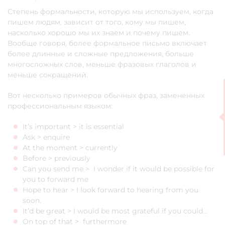
Степень формальности, которую мы используем, когда
пишем людям, зависит от того, кому мы пишем,
насколько хорошо мы их знаем и почему пишем.
Вообще говоря, более формальное письмо включает
более длинные и сложные предложения, больше
многосложных слов, меньше фразовых глаголов и
меньше сокращений.
Вот несколько примеров обычных фраз, замененных
профессиональным языком:
It’s important > it is essential
Ask > enquire
At the moment > currently
Before > previously
Can you send me > I wonder if it would be possible for
you to forward me
Hope to hear > I look forward to hearing from you
soon.
It’d be great > I would be most grateful if you could…
On top of that > furthermore