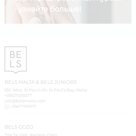
- узнайте больше!
BELS
MALTA
&
BELS
JUNIORS
550 West, St.Paul's Str, St.Paul's Bay, Malta
+35627055577
info@belsmalta.com
+35677516971
BELS
GOZO
Triq Ta' Doti, Kerċem, Gozo