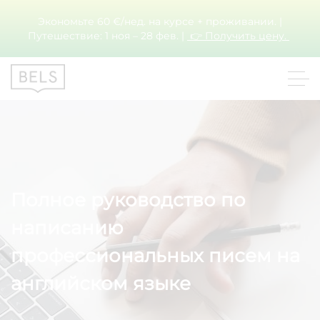
Экономьте 60 €/нед. на курсе + проживании. |
Путешествие: 1 ноя – 28 фев. |
👉 Получить цену.
Полное руководство по
написанию
профессиональных писем на
английском языке