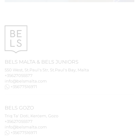
BELS
MALTA
&
BELS
JUNIORS
550 West, St.Paul's Str, St.Paul's Bay, Malta
+35627055577
info@belsmalta.com
+35677516971
BELS
GOZO
Triq Ta' Doti, Kerċem, Gozo
+35627055577
info@belsmalta.com
+35677516971