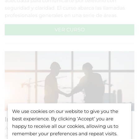
adecuada para comunicarte por teléfono con
seguridad y claridad. El curso abarca las llamadas
profesionales generales en una serie de áreas.
VER CURSO
We use cookies on our website to give you the
Ingeniería
best experience. By clicking ‘Accept’ you are
happy to receive all our cookies, allowing us to
Adquiere una sólida comprensión del inglés para la
remember your preferences and repeat visits.
ingeniería. Aprende a expresar tu profesión en un