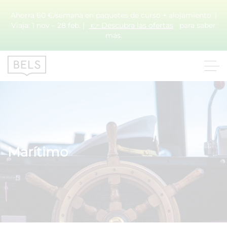
Ahorra 60 €/semana en paquetes de curso + alojamiento. |
Viaja: 1 nov – 28 feb. |
👉 Descubra las ofertas
para saber
más.
Marítimo