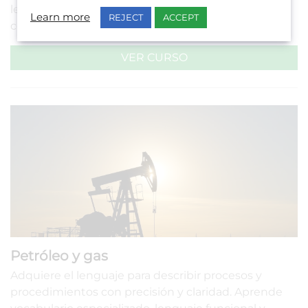
lenguaje común y desarrolla tus habilidades de
Learn more
REJECT
ACCEPT
comunicación para mejorar tu rendimiento.
VER CURSO
Petróleo y gas
Adquiere el lenguaje para describir procesos y
procedimientos con precisión y claridad. Aprende