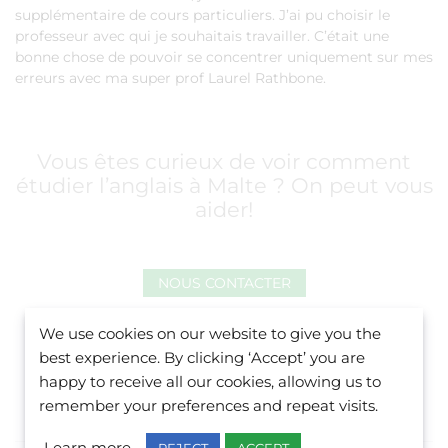
supplémentaire de cours particuliers. J’ai pu choisir le
professeur avec qui je souhaitais travailler. C’était une
bonne chose de pouvoir se concentrer uniquement sur mes
erreurs avec ma super prof Laurel Rathbone.
Vous êtes curieux de voir comment
étudier l’anglais à Malte ? On peut vous
aider!
NOUS CONTACTER
We use cookies on our website to give you the
best experience. By clicking ‘Accept’ you are
happy to receive all our cookies, allowing us to
remember your preferences and repeat visits.
REJECT
ACCEPT