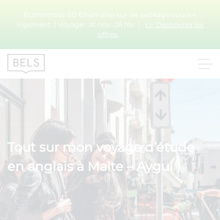
Économisez 60 €/semaine sur les package cours +
logement. | Voyage : A1 nov–28 fév. | .
👉 Découvrez les
offres.
.
Tout sur mon voyage d’étude
en anglais à Malte – Aygul