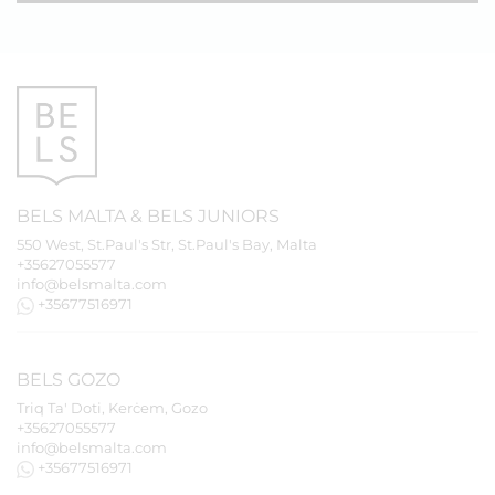
BELS
MALTA
&
BELS
JUNIORS
550 West, St.Paul's Str, St.Paul's Bay, Malta
+35627055577
info@belsmalta.com
+35677516971
BELS
GOZO
Triq Ta' Doti, Kerċem, Gozo
+35627055577
info@belsmalta.com
+35677516971