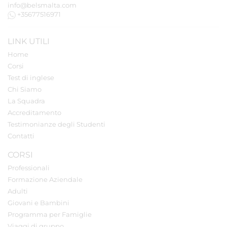
info@belsmalta.com
+35677516971
LINK UTILI
Home
Corsi
Test di inglese
Chi Siamo
La Squadra
Accreditamento
Testimonianze degli Studenti
Contatti
CORSI
Professionali
Formazione Aziendale
Adulti
Giovani e Bambini
Programma per Famiglie
Viaggi di gruppo