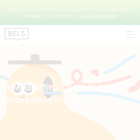
Risparmia 60 €/settimana su pacchetti corso + alloggio. |
Viaggia: 1 nov–28 feb. |
👉 Scopri le offerte
8 Modi Efficaci per Migliorare il
Vocabolario in Inglese