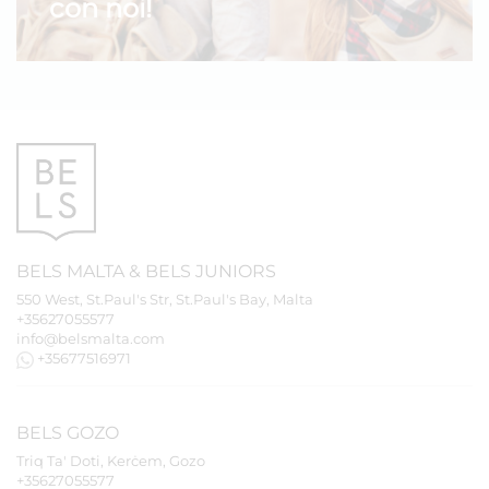
con noi!
BELS
MALTA
&
BELS
JUNIORS
550 West, St.Paul's Str, St.Paul's Bay, Malta
+35627055577
info@belsmalta.com
+35677516971
BELS
GOZO
Triq Ta' Doti, Kerċem, Gozo
+35627055577