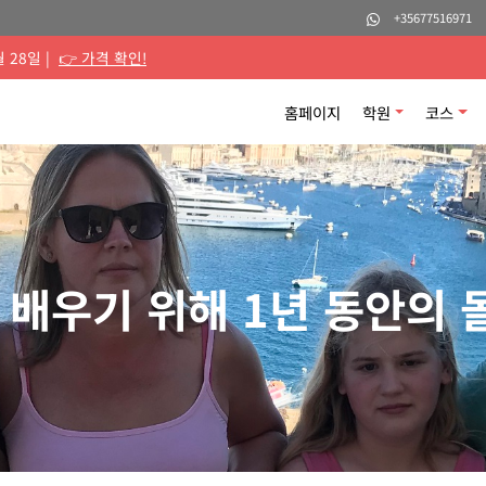
+35677516971
월 28일 |
👉 가격 확인!
홈페이지
학원
코스
배우기 위해 1년 동안의 몰타 