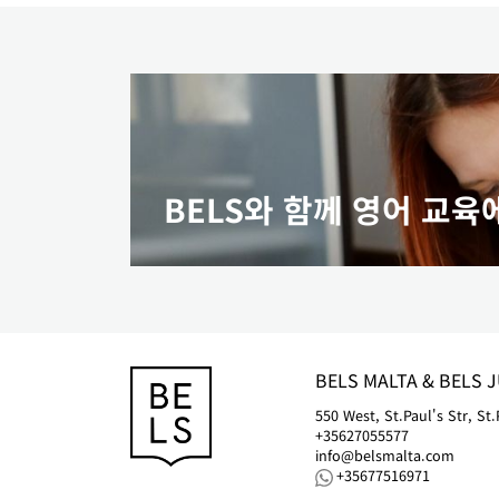
BELS와 함께 영어 교육
BELS
MALTA
&
BELS
J
550 West, St.Paul's Str, St.
+35627055577
info@belsmalta.com
+35677516971