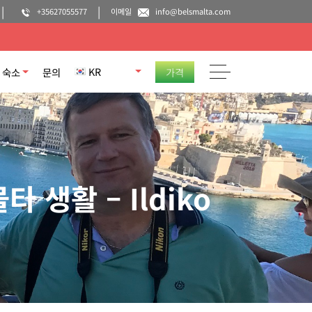
+35627055577
이메일
info@belsmalta.com
KR
숙소
문의
가격
생활 – Ildiko