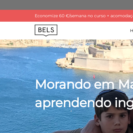
Economize 60 €/semana no curso + acomodação
Morando em Mal
aprendendo ingl