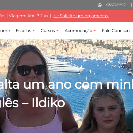
+35677516971
. | Viagem: Abr–7 Jun. |
👉 Solicite um orçamento.
Home
Escolas
Cursos
Acomodação
Fale Conosco
ta um ano com minha
ês – Ildiko