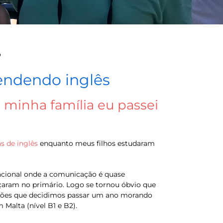
o
rendendo inglês
minha família eu passei
as de inglês
enquanto meus filhos estudaram
nacional onde a comunicação é quase
eçaram no primário. Logo se tornou óbvio que
razões que decidimos passar um ano morando
 Malta (nível B1 e B2).