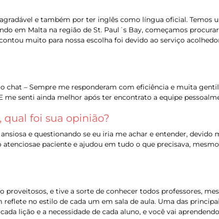
gradável e também por ter inglês como língua oficial. Temos u
 em Malta na região de St. Paul´s Bay, começamos procurar u
contou muito para nossa escolha foi devido ao serviço acolhedo
elo chat – Sempre me responderam com eficiência e muita gentile
me senti ainda melhor após ter encontrato a equipe pessoalme
qual foi sua opinião?
 ansiosa e questionando se eu iria me achar e entender, devido 
to atenciosae paciente e ajudou em tudo o que precisava, mes
 proveitosos, e tive a sorte de conhecer todos professores, me
 reflete no estilo de cada um em sala de aula. Uma das princip
 cada lição e a necessidade de cada aluno, e você vai aprenden