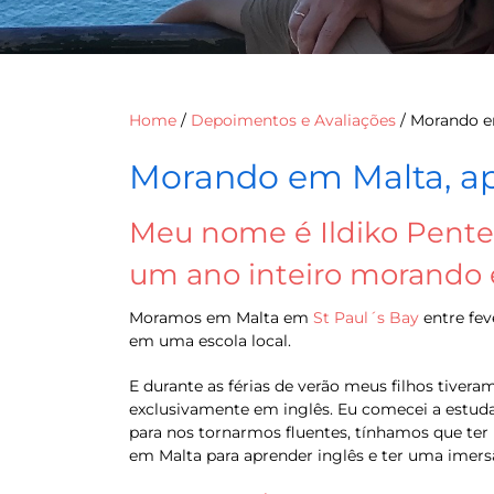
Home
/
Depoimentos e Avaliações
/
Morando em
Morando em Malta, apr
Meu nome é Ildiko Pente
um ano inteiro morando 
Moramos em Malta em
St Paul´s Bay
entre fev
em uma escola local.
E durante as férias de verão meus filhos tiv
exclusivamente em inglês. Eu comecei a estuda
para nos tornarmos fluentes, tínhamos que te
em Malta para aprender inglês e ter uma imersão