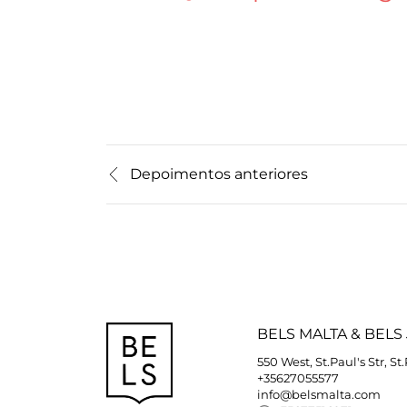
Depoimentos anteriores
BELS
MALTA
&
BELS
550 West, St.Paul's Str, St
+35627055577
info@belsmalta.com