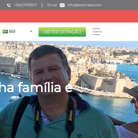
+35627055577
Email
info@belsmalta.com
BR
OBTER COTAÇÃO
 família e