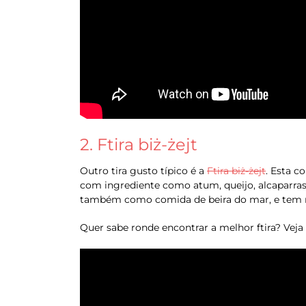
2. Ftira biż-żejt
Outro tira gusto típico é a
Ftira biż-żejt
. Esta c
com ingrediente como atum, queijo, alcaparra
também como comida de beira do mar, e tem n
Quer sabe ronde encontrar a melhor ftira? Veja 