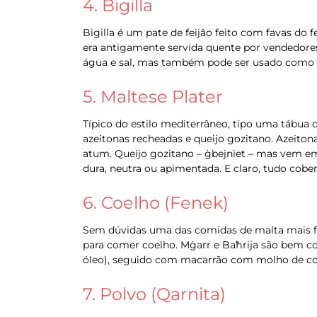
4. Bigilla
Bigilla é um pate de feijão feito com favas do f
era antigamente servida quente por vendedore
água e sal, mas também pode ser usado como 
5. Maltese Plater
Típico do estilo mediterrâneo, tipo uma tábua d
azeitonas recheadas e queijo gozitano. Azeit
atum. Queijo gozitano – ġbejniet – mas vem em
dura, neutra ou apimentada. E claro, tudo cober
6. Coelho (Fenek)
Sem dúvidas uma das comidas de malta mais f
para comer coelho. Mġarr e Baħrija são bem con
óleo), seguido com macarrão com molho de co
7. Polvo (Qarnita)