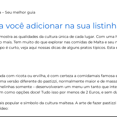
a – Seu melhor guia
 você adicionar na sua listinh
l mostra as qualidades da cultura única de cada lugar. Com uma h
o mais. Tem muito do que explorar nas comidas de Malta e seu m
 curto, veja aqui nossas dicas de alguns pratos típicos. Esta é
heada com ricota ou ervilha, é com certeza a comidamais famos
 uma versão diferente do pastizzi, normalmente maior e de massa 
o janelinhas somente – desenvolveram um menu um tanto que inte
sim como opções doce! Tudo isso por menos de 2 Euros, e sem dú
 popular e símbolo da cultura maltesa. A arte de fazer pastizz
ídeo: