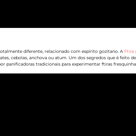
 totalmente diferente, relacionado com espírito gozitano. A
Ftira
omates, cebolas, anchova ou atum. Um dos segredos que é feito d
r panificadoras tradicionais para experimentar ftiras fresquinha