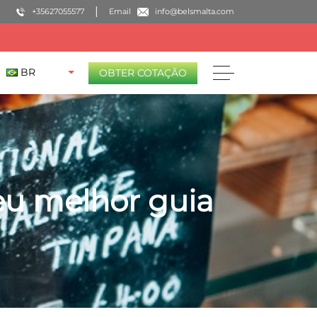
+35627055577
Email
info@belsmalta.com
BR
OBTER COTAÇÃO
eu melhor guia