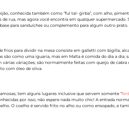
eijão, conhecida também como “ful tal- ġirba”, com alho, pimenta 
s de rua, mas agora você encontra em qualquer supermercado. S
base para sanduíches ou complemento para algum outro prato. 
e frios para dividir na mesa consiste em galletti com bigilla, al
onas são como uma iguaria, mas em Malta é comida do dia a di
 várias váriações; são normalmente feitas com queijo de cabra 
to com óleo de oliva.
amosas, tem alguns lugares inclusive que servem somente “
fen
hecidas por isso; não espere nada muito chic! A entrada normal
elho. O coelho é servido frito no alho ou como ensopado, e t