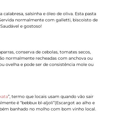
calabresa, salsinha e óleo de oliva. Esta pasta
ervida normalmente com galletti, biscoisto de
Saudável e gostoso!
caparras, conserva de cebolas, tomates secos,
a; são normalmente recheadas com anchova ou
ou ovelha e pode ser de consistência mole ou
kata
”, termo que locais usam quando vão sair
mente é “bebbux bl-aljoli”(Escargot ao alho e
ambém banhado no molho com bom vinho local.