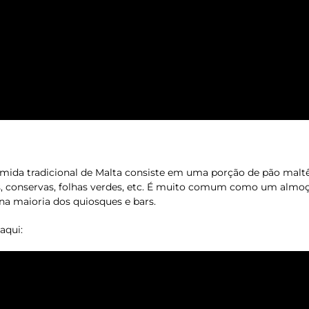
omida tradicional de Malta consiste em uma porção de pão mal
s, conservas, folhas verdes, etc. É muito comum como um alm
a maioria dos quiosques e bars.
aqui: