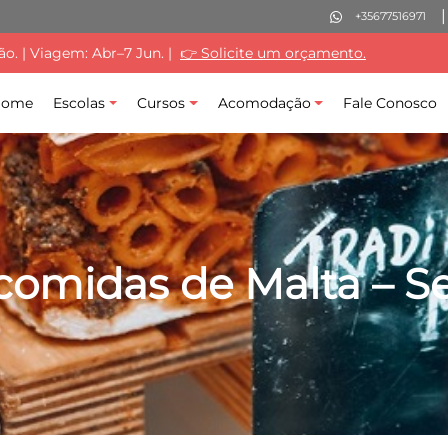
+35677516971
. | Viagem: Abr–7 Jun. |
👉 Solicite um orçamento.
Home
Escolas
Cursos
Acomodação
Fale Conosco
comidas de Malta – S