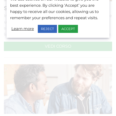
best experience. By clicking ‘Accept’ you are
Scrittura Emails
happy to receive all our cookies, allowing us to
Impara come scrivere email che siano professionali e
remember your preferences and repeat visits.
umane, permettendoti di avere interazioni
significative. Il corso si concentra sulle competenze
Learn more
REJECT
ACCEPT
linguistiche e sugli elementi per interazioni positive.
VEDI CORSO