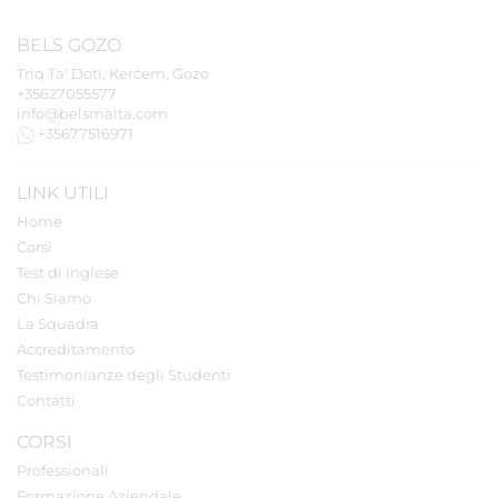
BELS
GOZO
Triq Ta' Doti, Kerċem, Gozo
+35627055577
info@belsmalta.com
+35677516971
LINK UTILI
Home
Corsi
Test di inglese
Chi Siamo
La Squadra
Accreditamento
Testimonianze degli Studenti
Contatti
CORSI
Professionali
Formazione Aziendale