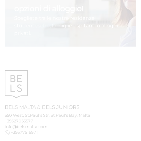
opzioni di alloggio!
Scegliete tra le nostre residenze
studentesche, famiglie ospitanti o alloggi
privati.
BELS
MALTA
&
BELS
JUNIORS
550 West, St.Paul's Str, St.Paul's Bay, Malta
+35627055577
info@belsmalta.com
+35677516971