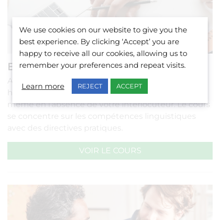
We use cookies on our website to give you the
best experience. By clicking ‘Accept’ you are
happy to receive all our cookies, allowing us to
Emailing
remember your preferences and repeat visits.
Apprenez à rédiger des emails professionnels et
Learn more
REJECT
ACCEPT
humains, ce qui vous permettra d’être agréable
même en l’absence de votre interlocuteur. Le cours
se concentre sur les compétences linguistiques
avec des directives pratiques.
VOIR LE COURS