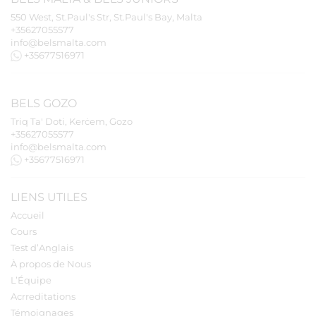
550 West, St.Paul's Str, St.Paul's Bay, Malta
+35627055577
info@belsmalta.com
+35677516971
BELS
GOZO
Triq Ta' Doti, Kerċem, Gozo
+35627055577
info@belsmalta.com
+35677516971
LIENS UTILES
Accueil
Cours
Test d’Anglais
À propos de Nous
L’Équipe
Acrreditations
Témoignages