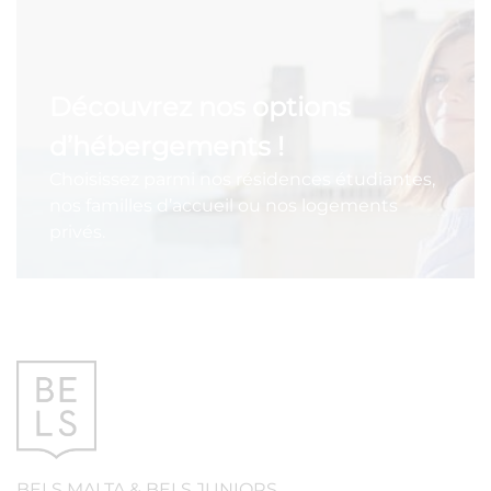
Découvrez nos options
d’hébergements !
Choisissez parmi nos résidences étudiantes,
nos familles d’accueil ou nos logements
privés.
BELS
MALTA
&
BELS
JUNIORS