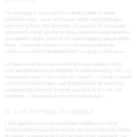
grammaticale
.
Par exemple, si vous examinez de plus près le verbe
auxiliaire «shall», vous verrez que «shall» est utilisé pour
exprimer le futur. Par exemple : Lorsque les Britanniques
annoncent «I shall go home now», les Américains savent ce
que signifie «shall», mais ils ne l’exprimeraient pas de cette
façon. «Shall» est très formel en Amérique, donc les
Américains diraient probablement «I will go home now».
Lorsque les Américains veulent dire que quelque chose
n’est pas obligatoire, ils utilisent le verbe auxiliaire « do » en
conjonction avec « not » suivi de « need » : « You don’t need
to come to work today ». Les Britanniques, en revanche,
omettent simplement le verbe auxiliaire et le « not » et
préfèrent : « You needn’t come to work today ».
4. Les temps du passé
Il faut également savoir quelle est la différence entre
l’anglais britannique et américain qui existe dans les temps
du passé. Le passé américain de «learn» est «learned». Les