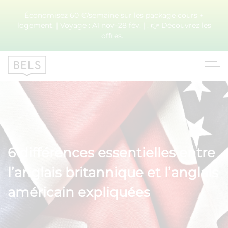
Économisez 60 €/semaine sur les package cours +
logement. | Voyage : A1 nov–28 fév. | .
👉 Découvrez les
offres.
.
6 différences essentielles entre
l’anglais britannique et l’anglais
américain expliquées