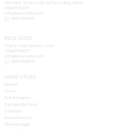
550 West, St.Paul's Str, St.Paul's Bay, Malta
+35627055577
info@belsmalta.com
+35677516971
BELS
GOZO
Triq Ta' Doti, Kerċem, Gozo
+35627055577
info@belsmalta.com
+35677516971
LIENS UTILES
Accueil
Cours
Test d’Anglais
À propos de Nous
L’Équipe
Acrreditations
Témoignages